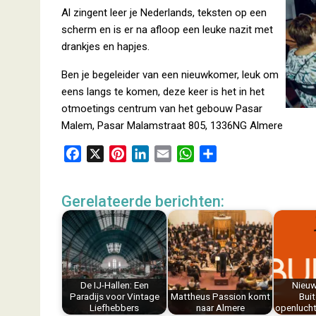
Al zingent leer je Nederlands, teksten op een
scherm en is er na afloop een leuke nazit met
drankjes en hapjes.
Ben je begeleider van een nieuwkomer, leuk om
eens langs te komen, deze keer is het in het
otmoetings centrum van het gebouw Pasar
Malem, Pasar Malamstraat 805, 1336NG Almere
F
X
P
L
E
W
D
a
i
i
m
h
e
c
n
n
a
a
l
Gerelateerde berichten:
e
t
k
i
t
e
b
e
e
l
s
n
o
r
d
A
o
e
I
p
k
s
n
p
De IJ-Hallen: Een
Nieuw
t
Paradijs voor Vintage
Mattheus Passion komt
Buit
Liefhebbers
naar Almere
openluch