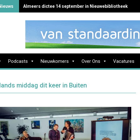
Nieuws
Almeers dictee 14 september in Nieuwebibliotheek
Podcasts
Nieuwkomers
Over Ons
Vacatures
lands middag dit keer in Buiten