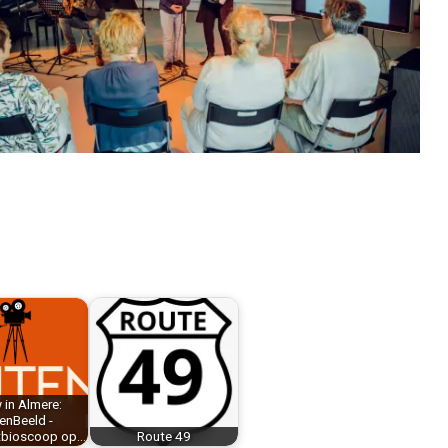
 in Almere:
enBeeld -
tbioscoop op…
Route 49