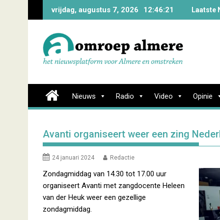
Skip
vrijdag, augustus 7, 2026
12:46:21
Laatste 
to
content
Nieuws
Radio
Video
Opinie
Avanti organiseert weer een zing Neder
24 januari 2024
Redactie
Zondagmiddag van 14.30 tot 17.00 uur
organiseert Avanti met zangdocente Heleen
van der Heuk weer een gezellige
zondagmiddag.