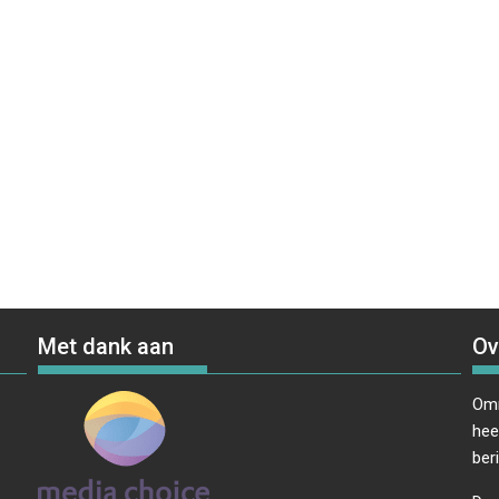
Met dank aan
Ov
Omr
hee
ber