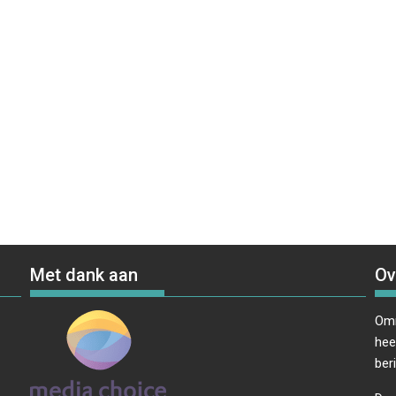
Met dank aan
Ov
Omr
hee
ber