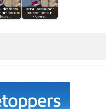
| Schraalhans
OPINIE: Schraalhans
kenmeester in
keukenmeester in
lmere:…
#Almere:…