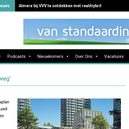
ieuws
Almere bij VVV te ontdekken met realitiybril
Podcasts
Nieuwkomers
Over Ons
Vacatures
weg’
wplan
ouwd
 en