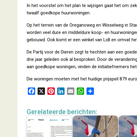
In het voorstel om het plan te wijzigen gaat het om zek
twaalf goedkope huurwoningen.
Op het terrein van de Oreganoweg en Wisselweg in Sta
worden veel dure en middeldure koop- en huurwoninge
gebouwd. Ook komt er een winkel van Lidl en omvat he
De Partij voor de Dieren zegt te hechten aan een goede
drie jaar geleden ook al besproken. Door de veranderi
aan goedkope woningen, vinden de initiatiefnemers he
Die woningen moeten met het huidige prijspeil 879 eur
F
X
P
L
E
W
D
a
i
i
m
h
e
c
n
n
a
a
l
Gerelateerde berichten:
e
t
k
i
t
e
b
e
e
l
s
n
o
r
d
A
o
e
I
p