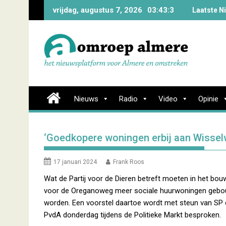
Skip
vrijdag, augustus 7, 2026
03:43:4
Laatste N
to
content
Nieuws
Radio
Video
Opinie
‘Goedkopere woningen erbij aan Wissel
17 januari 2024
Frank Roos
Wat de Partij voor de Dieren betreft moeten in het bou
voor de Oreganoweg meer sociale huurwoningen geb
worden. Een voorstel daartoe wordt met steun van SP
PvdA donderdag tijdens de Politieke Markt besproken.