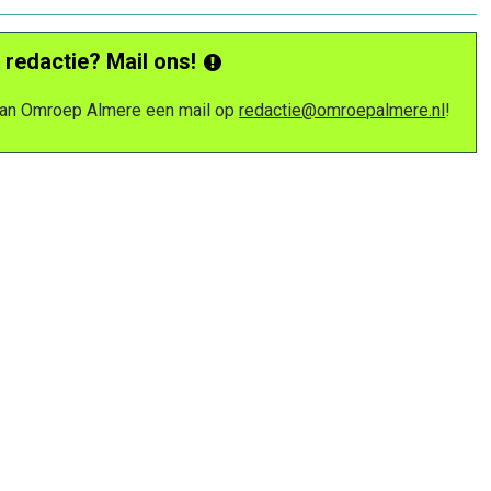
 redactie? Mail ons!
 van Omroep Almere een mail op
redactie@omroepalmere.nl
!