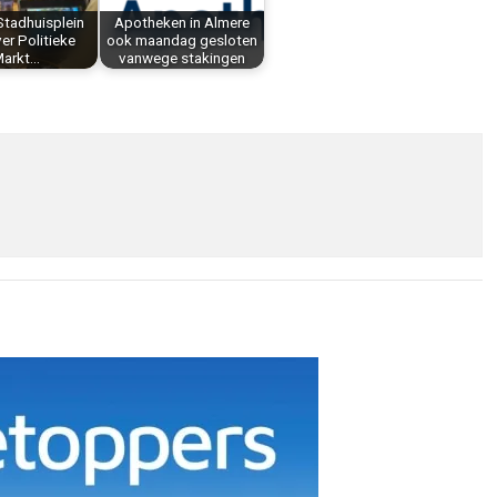
Stadhuisplein
Apotheken in Almere
er Politieke
ook maandag gesloten
arkt…
vanwege stakingen