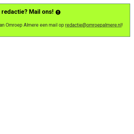
 redactie? Mail ons!
 van Omroep Almere een mail op
redactie@omroepalmere.nl
!