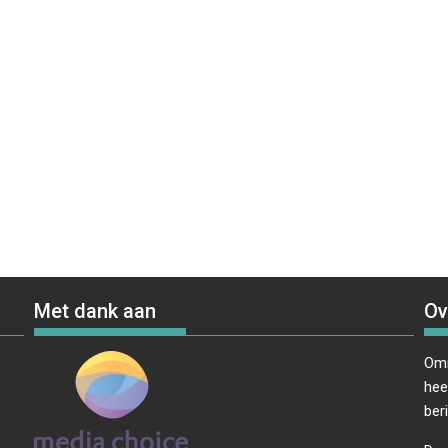
Met dank aan
Ov
Omr
hee
ber