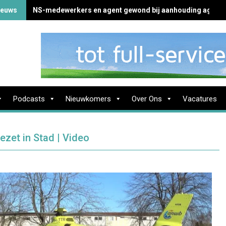
ieuws
NS-medewerkers en agent gewond bij aanhouding agress
Podcasts
Nieuwkomers
Over Ons
Vacatures
zet in Stad | Video