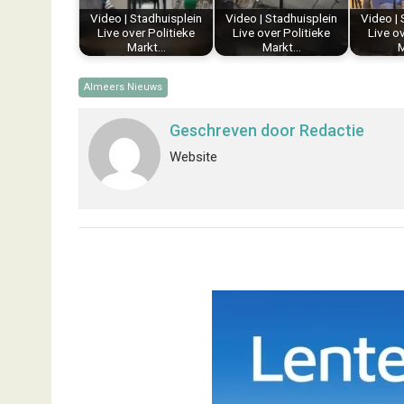
k
s
n
p
Video | Stadhuisplein
Video | Stadhuisplein
Video | 
t
Live over Politieke
Live over Politieke
Live ov
Markt…
Markt…
M
Almeers Nieuws
Geschreven door
Redactie
Website