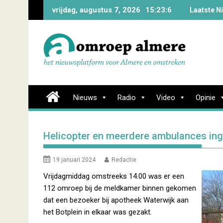
Skip
vrijdag, augustus 7, 2026
15:23:7
Laatste N
to
content
Nieuws
Radio
Video
Opinie
Helicopter en meerdere ambulances inge
19 januari 2024
Redactie
Vrijdagmiddag omstreeks 14.00 was er een
112 omroep bij de meldkamer binnen gekomen
dat een bezoeker bij apotheek Waterwijk aan
het Botplein in elkaar was gezakt.