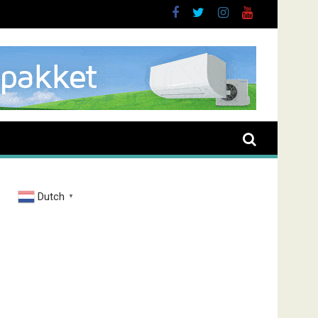
ieve man in Almere
Dutch
▼