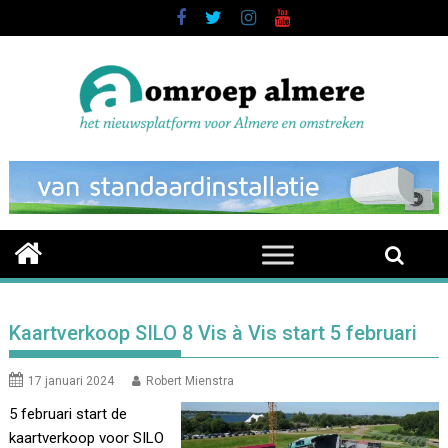
Skip
to
content
Kaartverkoop SILO 8 Vis à Vis start 5 februari
17 januari 2024
Robert Mienstra
5 februari start de
kaartverkoop voor SILO