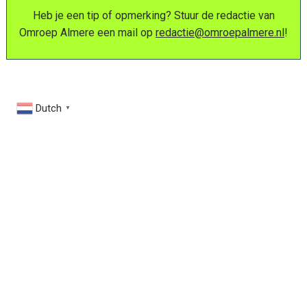
Heb je een tip of opmerking? Stuur de redactie van
Omroep Almere een mail op
redactie@omroepalmere.nl
!
Dutch
▼