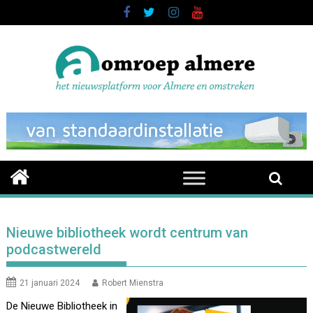
Skip
to
content
Nieuwe bibliotheek wordt centrum van
podcastwereld
21 januari 2024
Robert Mienstra
De Nieuwe Bibliotheek in