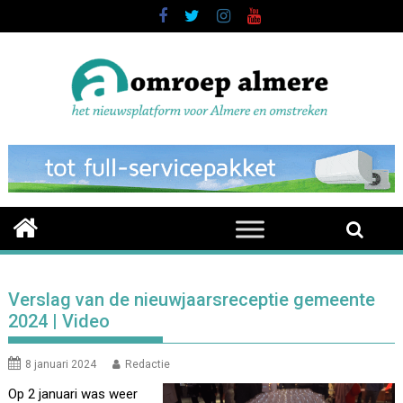
Skip
to
content
Verslag van de nieuwjaarsreceptie gemeente
2024 | Video
8 januari 2024
Redactie
Op 2 januari was weer