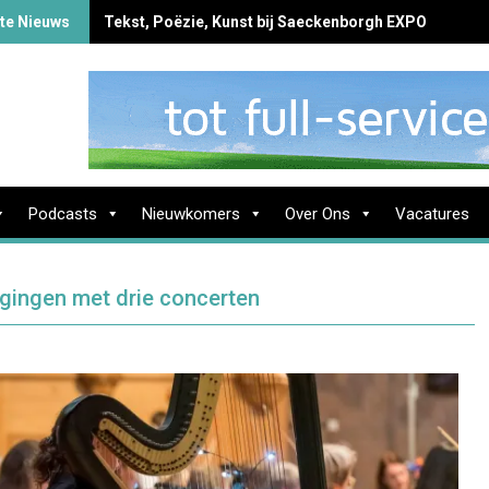
te Nieuws
Tekst, Poëzie, Kunst bij Saeckenborgh EXPO
Podcasts
Nieuwkomers
Over Ons
Vacatures
ingen met drie concerten