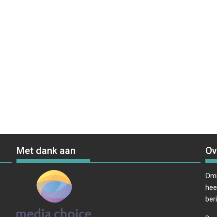
Met dank aan
Ov
Omr
hee
ber