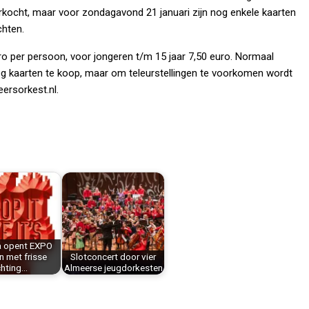
kocht, maar voor zondagavond 21 januari zijn nog enkele kaarten
achten.
ro per persoon, voor jongeren t/m 15 jaar 7,50 euro. Normaal
og kaarten te koop, maar om teleurstellingen te voorkomen wordt
ersorkest.nl.
a opent EXPO
n met frisse
Slotconcert door vier
chting…
Almeerse jeugdorkesten