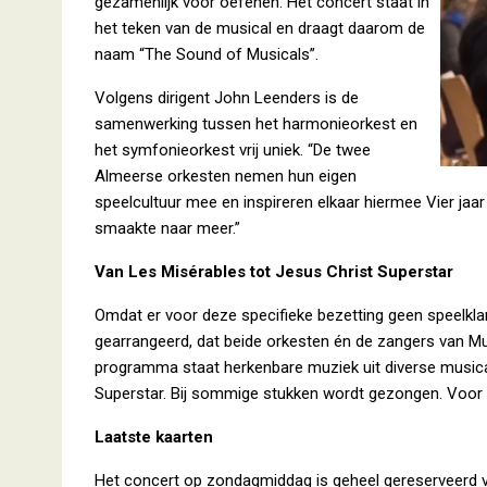
gezamenlijk voor oefenen. Het concert staat in
het teken van de musical en draagt daarom de
naam “The Sound of Musicals”.
Volgens dirigent John Leenders is de
samenwerking tussen het harmonieorkest en
het symfonieorkest vrij uniek. “De twee
Almeerse orkesten nemen hun eigen
speelcultuur mee en inspireren elkaar hiermee Vier ja
smaakte naar meer.”
Van Les Misérables tot Jesus Christ Superstar
Omdat er voor deze specifieke bezetting geen speelklar
gearrangeerd, dat beide orkesten én de zangers van Mu
programma staat herkenbare muziek uit diverse musical
Superstar. Bij sommige stukken wordt gezongen. Voor 
Laatste kaarten
Het concert op zondagmiddag is geheel gereserveerd v