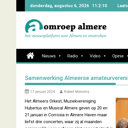
Skip
donderdag, augustus 6, 2026
11:2:11
Laats
to
content
Nieuws
Radio
Video
Opinie
Samenwerking Almeerse amateurverenig
17 januari 2024
Robert Mienstra
Het Almeers Orkest, Muziekvereniging
Hubertus en Musical Almere geven op 20 en
21 januari in Corrosia in Almere Haven maar
liefst drie concerten, waar zij al maanden