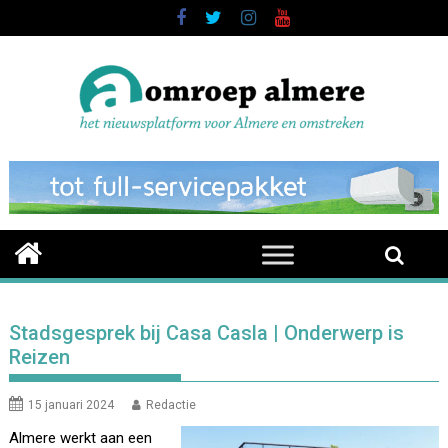
Skip
to
content
Stadsgesprek bij Casa Casla | Onderwerp is
Reizen
15 januari 2024
Redactie
Almere werkt aan een