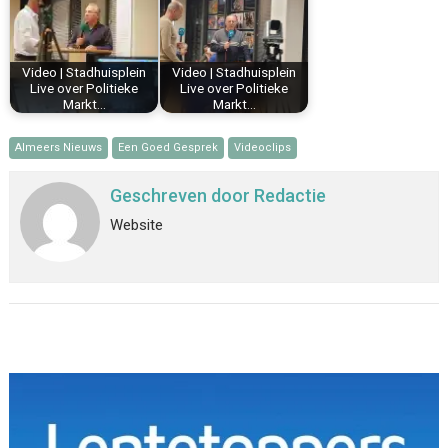
Video | Stadhuisplein
Video | Stadhuisplein
Live over Politieke
Live over Politieke
Markt…
Markt…
Almeers Nieuws
Een Goed Gesprek
Videoclips
Geschreven door
Redactie
Website