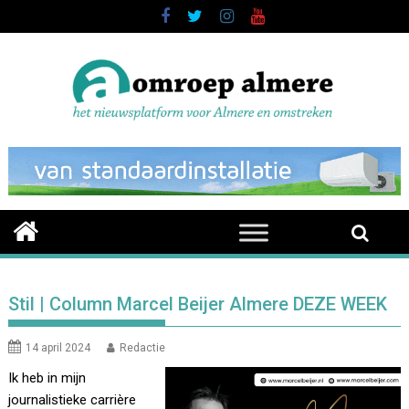
Skip
to
content
Stil | Column Marcel Beijer Almere DEZE WEEK
14 april 2024
Redactie
Ik heb in mijn
journalistieke carrière