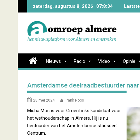
Skip
zaterdag, augustus 8, 2026
07:8:35
Laatste
to
content
Nieuws
Radio
Video
Opinie
Amsterdamse deelraadbestuurder naar
28 mei 2024
Frank Roos
Micha Mos is voor GroenLinks kandidaat voor
het wethouderschap in Almere. Hij is nu
bestuurder van het Amsterdamse stadsdeel
Centrum.