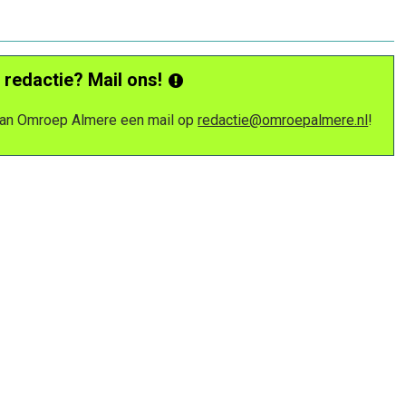
 redactie? Mail ons!
 van Omroep Almere een mail op
redactie@omroepalmere.nl
!