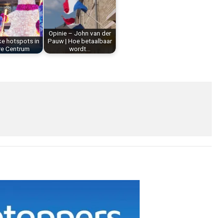
Opinie – John van der
ke hotspots in
Pauw | Hoe betaalbaar
re Centrum
wordt…