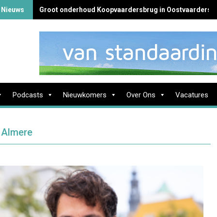
 Nieuws
Groot onderhoud Koopvaardersbrug in Oostvaardersb
Podcasts
Nieuwkomers
Over Ons
Vacatures
 Almere