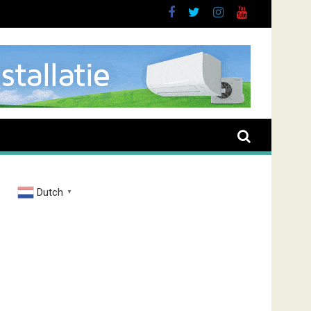
uurt
Dutch
▼