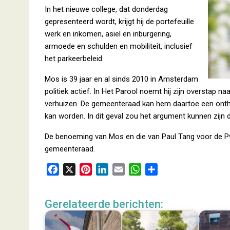
In het nieuwe college, dat donderdag
gepresenteerd wordt, krijgt hij de portefeuille
werk en inkomen, asiel en inburgering,
armoede en schulden en mobiliteit, inclusief
het parkeerbeleid.
Mos is 39 jaar en al sinds 2010 in Amsterdam
politiek actief. In Het Parool noemt hij zijn overstap n
verhuizen. De gemeenteraad kan hem daartoe een ontheff
kan worden. In dit geval zou het argument kunnen zijn
De benoeming van Mos en die van Paul Tang voor de Pvd
gemeenteraad.
F
X
P
L
E
W
D
a
i
i
m
h
e
c
n
n
a
a
l
Gerelateerde berichten:
e
t
k
i
t
e
b
e
e
l
s
n