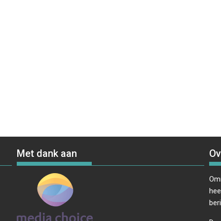
Met dank aan
Ov
Omr
hee
ber