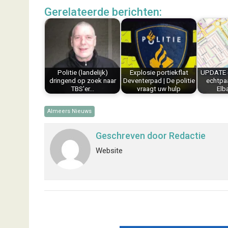
c
n
n
a
a
l
Gerelateerde berichten:
e
t
k
i
t
e
b
e
e
l
s
n
o
r
d
A
o
e
I
p
k
s
n
p
Politie (landelijk)
Explosie portiekflat
UPDATE 
t
dringend op zoek naar
Deventerpad | De politie
echtpaa
TBS'er…
vraagt uw hulp
Elb
Almeers Nieuws
Geschreven door
Redactie
Website