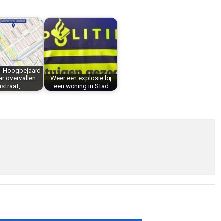
- Hoogbejaard
r overvallen
Weer een explosie bij
astraat,…
een woning in Stad