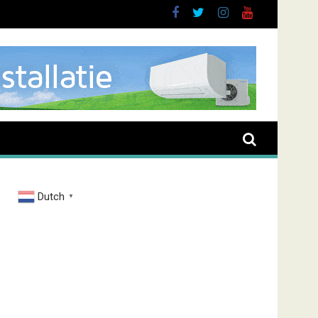
uurt
Dutch
▼