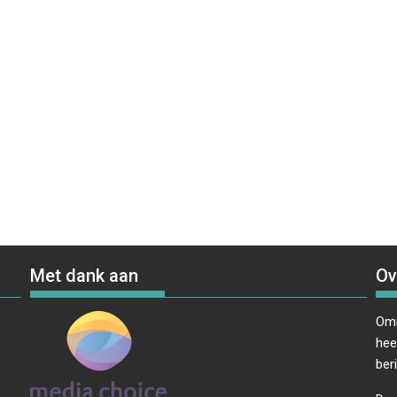
Met dank aan
Ov
Omr
hee
ber