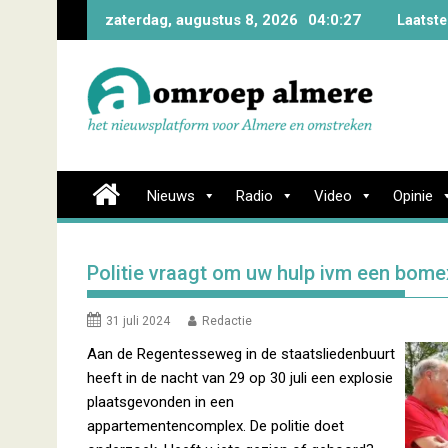
Skip
zaterdag, augustus 8, 2026
04:0:27
Laatste
to
content
Nieuws
Radio
Video
Opinie
Politie vraagt om uw hulp ivm een bom
31 juli 2024
Redactie
Aan de Regentesseweg in de staatsliedenbuurt
heeft in de nacht van 29 op 30 juli een explosie
plaatsgevonden in een
appartementencomplex. De politie doet