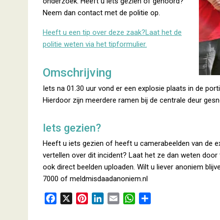
onderzoek. Heeft u iets gezien of gehoord?
Neem dan contact met de politie op.
Heeft u een tip over deze zaak?Laat het de
politie weten via het tipformulier.
Omschrijving
Iets na 01.30 uur vond er een explosie plaats in de 
Hierdoor zijn meerdere ramen bij de centrale deur gesn
Iets gezien?
Heeft u iets gezien of heeft u camerabeelden van de ex
vertellen over dit incident? Laat het ze dan weten door t
ook direct beelden uploaden. Wilt u liever anoniem b
7000 of meldmisdaadanoniem.nl
F
X
P
L
E
W
D
a
i
i
m
h
e