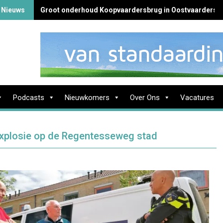
 Nieuws
Groot onderhoud Koopvaardersbrug in Oostvaardersb
Podcasts
Nieuwkomers
Over Ons
Vacatures
explosie op de Regentesseweg stad