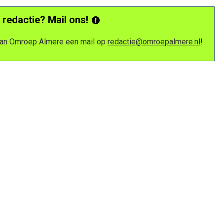
 redactie? Mail ons!
 van Omroep Almere een mail op
redactie@omroepalmere.nl
!