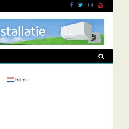
rand Zenderstraat
Dutch
▼