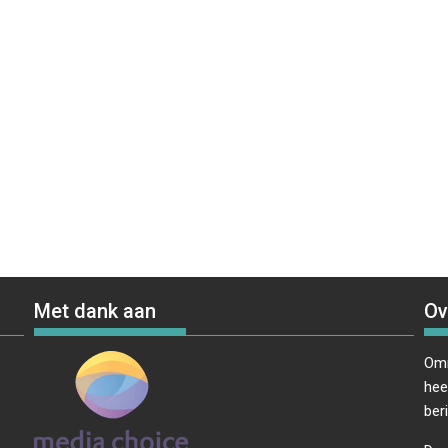
Met dank aan
Ov
Omr
hee
ber