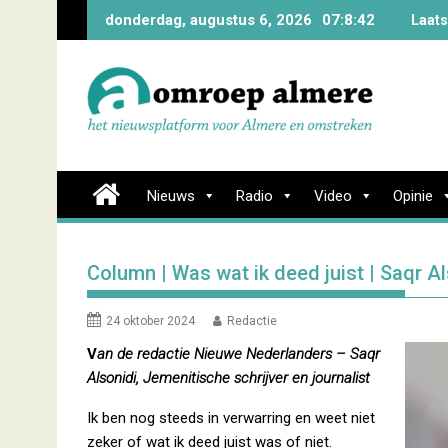
Skip
donderdag, augustus 6, 2026
07:8:43
Laats
to
content
Nieuws
Radio
Video
Opinie
Column | Was wat ik deed juist | Saqr Al
24 oktober 2024
Redactie
V
an de redactie Nieuwe Nederlanders – Saqr
Alsonidi, Jemenitische schrijver en journalist
Ik ben nog steeds in verwarring en weet niet
zeker of wat ik deed juist was of niet.