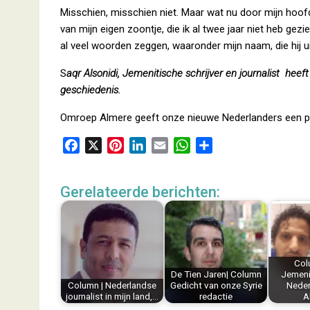
Misschien, misschien niet. Maar wat nu door mijn hoofd 
van mijn eigen zoontje, die ik al twee jaar niet heb gez
al veel woorden zeggen, waaronder mijn naam, die hij u
S
aqr Alsonidi, Jemenitische schrijver en journalist
heeft
geschiedenis.
Omroep Almere geeft onze nieuwe Nederlanders een pl
F
X
P
L
E
W
D
a
i
i
m
h
e
c
n
n
a
a
l
Gerelateerde berichten:
e
t
k
i
t
e
b
e
e
l
s
n
o
r
d
A
o
e
I
p
k
s
n
p
Col
De Tien Jaren| Column
Jemenit
t
Column | Nederlandse
Gedicht van onze Syrie
Neder
journalist in mijn land,…
redactie
A