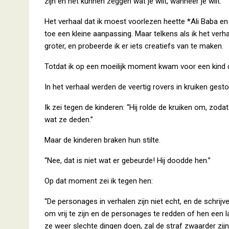
zijn en het kunnen zeggen wat je wilt, wanneer je wilt.”
Het verhaal dat ik moest voorlezen heette *Ali Baba en 
toe een kleine aanpassing. Maar telkens als ik het ver
groter, en probeerde ik er iets creatiefs van te maken.
Totdat ik op een moeilijk moment kwam voor een kind 
In het verhaal werden de veertig rovers in kruiken gest
Ik zei tegen de kinderen: “Hij rolde de kruiken om, z
wat ze deden.”
Maar de kinderen braken hun stilte.
“Nee, dat is niet wat er gebeurde! Hij doodde hen.”
Op dat moment zei ik tegen hen:
“De personages in verhalen zijn niet echt, en de schrijv
om vrij te zijn en de personages te redden of hen een l
ze weer slechte dingen doen, zal de straf zwaarder zijn