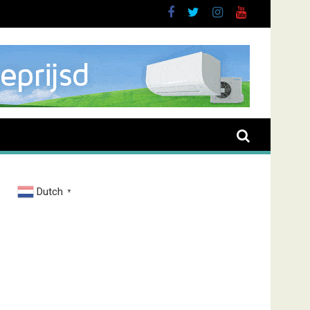
nt overval Elbastraat
Dutch
▼