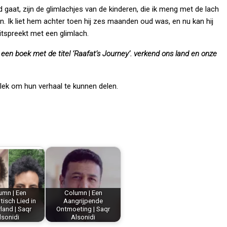
gaat, zijn de glimlachjes van de kinderen, die ik meng met de lach
ien. Ik liet hem achter toen hij zes maanden oud was, en nu kan hij
itspreekt met een glimlach.
 een boek met de titel ‘Raafat’s Journey’.
verkend ons land en onze
ek om hun verhaal te kunnen delen.
umn | Een
Column | Een
isch Lied in
Aangrijpende
land | Saqr
Ontmoeting | Saqr
lsonidi
Alsonidi