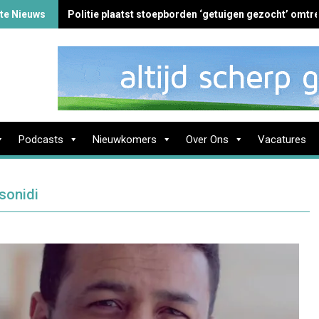
te Nieuws
Politie plaatst stoepborden ‘getuigen gezocht’ omtre
Podcasts
Nieuwkomers
Over Ons
Vacatures
sonidi