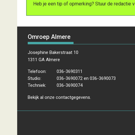
Heb je een tip of opmerking? Stuur de redactie
Omroep Almere
Josephine Bakerstraat 10
1311 GA Almere
Telefoon:
036-3690311
Studio:
036-3690072 en 036-3690073
Techniek:
036-3690074
Bekijk al onze
contactgegevens
.