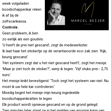
week volgeladen
boodschappenkar reken
ik af bij de
zelfscankassa.
Controle.
Geen probleem, ik ben
zo eerlijk als een goudvis.
‘U heeft de prei niet gescand’, zegt de medewerkster.
Ik laat haar het stickertje op de verantwoorde eco-zak zien: ‘Kijk,
keurig gescand.’
‘Het systeem zegt dat u het niet gescand heeft’, zegt het meisje.
‘Maar je ziet toch de sticker?’, werp ik tegen. ‘Vijf stuks prei:- 2,75
euro.’
Het meisje knikt bevestigend. ‘Toch zegt het systeem van niet. Nu
moet ik uw hele kar controleren.’
Moedig begint het meisje mijn keurig ingedeelde
boodschappenkratten te legen.
Elk product wordt opnieuw gescand en op de grond gelegd.
Tien minuten later staat ze in het midden van enorme kring van