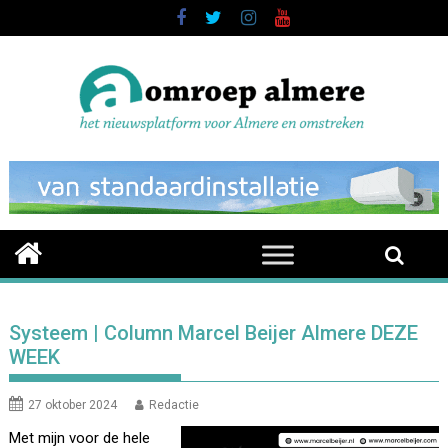
Skip
to
content
Systeem | Column Marcel Beijer Almere DEZE
WEEK
27 oktober 2024
Redactie
Met mijn voor de hele