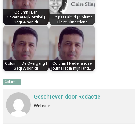
k
s
n
p
Column | Een
t
Onvergetelijk Artikel |
Dit past altijd | Column
Saqr Alsonidi
Claire Slingerland
Column | De Overgang |
Column | Nederlandse
Saqr Alsonidi
journalist in mijn land,…
Columns
Geschreven door
Redactie
Website