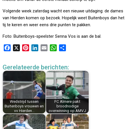
Volgende week zaterdag wacht een nieuwe uitdaging: de dames
van Hierden komen op bezoek. Hopelijk weet Buitenboys dan het
tij te keren en weer eens drie punten te pakken.
Foto: Buitenboys-speelster Senna Vos is aan de bal.
F
X
P
L
E
W
D
a
i
i
m
h
e
c
n
n
a
a
l
Gerelateerde berichten:
e
t
k
i
t
e
b
e
e
l
s
n
o
r
d
A
o
e
I
p
k
s
n
p
Wedstrijd tussen
FC Almere pakt
t
Buitenboys vrouwen en
broodnodige
vv Hierden…
overwinning op AMVJ