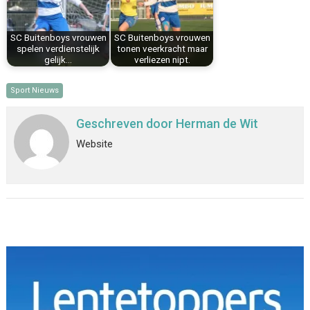
SC Buitenboys vrouwen
SC Buitenboys vrouwen
spelen verdienstelijk
tonen veerkracht maar
gelijk…
verliezen nipt.
Sport Nieuws
Geschreven door
Herman de Wit
Website