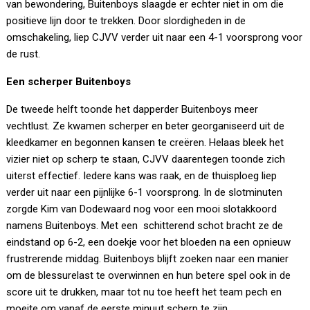
van bewondering, Buitenboys slaagde er echter niet in om die
positieve lijn door te trekken. Door slordigheden in de
omschakeling, liep CJVV verder uit naar een 4-1 voorsprong voor
de rust.
Een scherper Buitenboys
De tweede helft toonde het dapperder Buitenboys meer
vechtlust. Ze kwamen scherper en beter georganiseerd uit de
kleedkamer en begonnen kansen te creëren. Helaas bleek het
vizier niet op scherp te staan, CJVV daarentegen toonde zich
uiterst effectief. Iedere kans was raak, en de thuisploeg liep
verder uit naar een pijnlijke 6-1 voorsprong. In de slotminuten
zorgde Kim van Dodewaard nog voor een mooi slotakkoord
namens Buitenboys. Met een schitterend schot bracht ze de
eindstand op 6-2, een doekje voor het bloeden na een opnieuw
frustrerende middag. Buitenboys blijft zoeken naar een manier
om de blessurelast te overwinnen en hun betere spel ook in de
score uit te drukken, maar tot nu toe heeft het team pech en
moeite om vanaf de eerste minuut scherp te zijn.