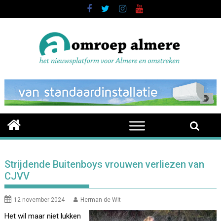
Skip
to
content
Strijdende Buitenboys vrouwen verliezen van
CJVV
12 november 2024
Herman de Wit
Het wil maar niet lukken