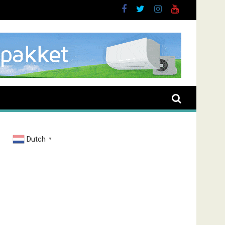
 Almere
Dutch
▼