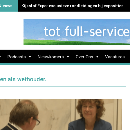
Nieuws
Kijkstof Expo: exclusieve rondleidingen bij exposities in
Podcasts
Nieuwkomers
Over Ons
Vacatures
den als wethouder.