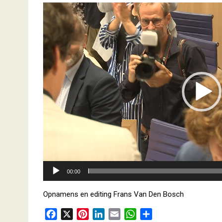
Videospeler
00:00
Opnamens en editing Frans Van Den Bosch
F
X
P
L
E
W
D