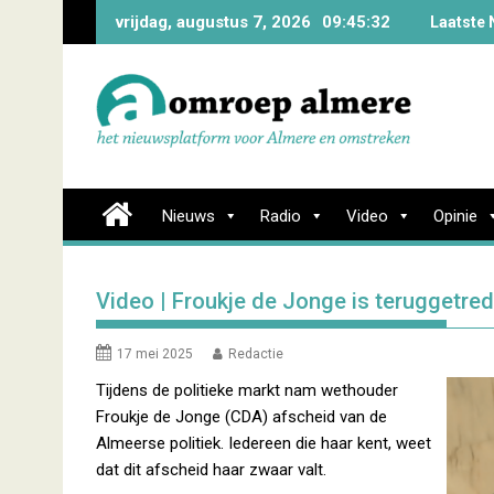
Skip
vrijdag, augustus 7, 2026
09:45:33
Laatste 
to
content
Nieuws
Radio
Video
Opinie
Video | Froukje de Jonge is teruggetre
17 mei 2025
Redactie
Tijdens de politieke markt nam wethouder
Froukje de Jonge (CDA) afscheid van de
Almeerse politiek. Iedereen die haar kent, weet
dat dit afscheid haar zwaar valt.