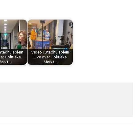
Stadhuisplein
Video | Stadhuisplein
er Politieke
Live over Politieke
arkt…
Markt…