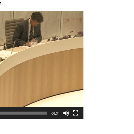
n.
06:34