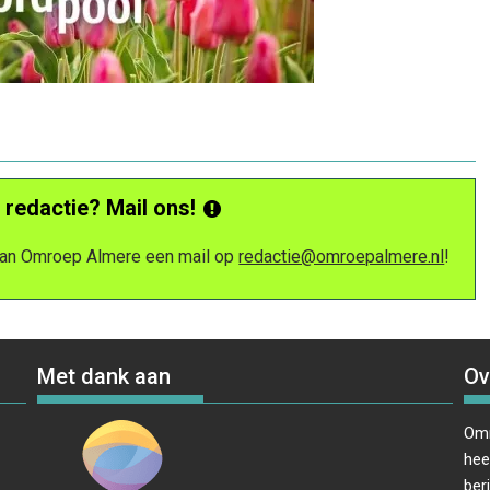
 redactie? Mail ons!
 van Omroep Almere een mail op
redactie@omroepalmere.nl
!
Met dank aan
Ov
Omr
hee
ber