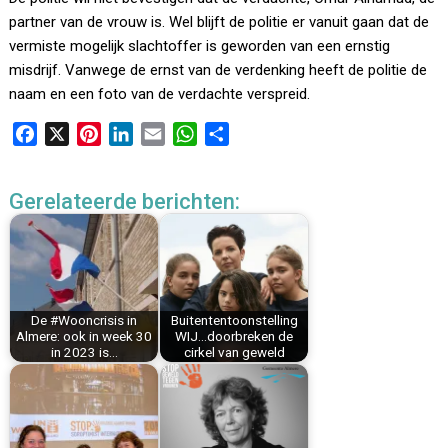
partner van de vrouw is. Wel blijft de politie er vanuit gaan dat de
vermiste mogelijk slachtoffer is geworden van een ernstig
misdrijf. Vanwege de ernst van de verdenking heeft de politie de
naam en een foto van de verdachte verspreid.
F
X
P
L
E
W
D
a
i
i
m
h
e
c
n
n
a
a
l
Gerelateerde berichten:
e
t
k
i
t
e
b
e
e
l
s
n
o
r
d
A
o
e
I
p
k
s
n
p
De #Wooncrisis in
Buitententoonstelling
t
Almere: ook in week 30
WIJ…doorbreken de
in 2023 is…
cirkel van geweld