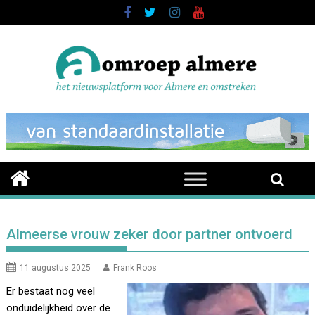
Skip
to
content
Almeerse vrouw zeker door partner ontvoerd
11 augustus 2025
Frank Roos
Er bestaat nog veel
onduidelijkheid over de