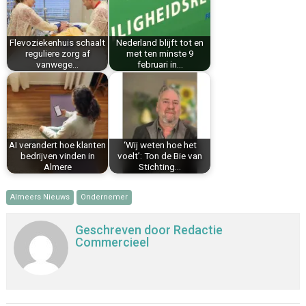
o
e
I
p
k
s
n
p
Flevoziekenhuis schaalt
Nederland blijft tot en
t
reguliere zorg af
met ten minste 9
vanwege…
februari in…
AI verandert hoe klanten
‘Wij weten hoe het
bedrijven vinden in
voelt’: Ton de Bie van
Almere
Stichting…
Almeers Nieuws
Ondernemer
Geschreven door
Redactie
Commercieel