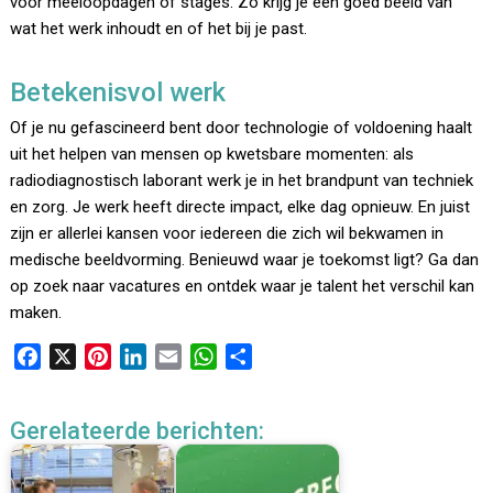
voor meeloopdagen of stages. Zo krijg je een goed beeld van
wat het werk inhoudt en of het bij je past.
Betekenisvol werk
Of je nu gefascineerd bent door technologie of voldoening haalt
uit het helpen van mensen op kwetsbare momenten: als
radiodiagnostisch laborant werk je in het brandpunt van techniek
en zorg. Je werk heeft directe impact, elke dag opnieuw. En juist
zijn er allerlei kansen voor iedereen die zich wil bekwamen in
medische beeldvorming. Benieuwd waar je toekomst ligt? Ga dan
op zoek naar vacatures en ontdek waar je talent het verschil kan
maken.
F
X
P
L
E
W
D
a
i
i
m
h
e
c
n
n
a
a
l
Gerelateerde berichten:
e
t
k
i
t
e
b
e
e
l
s
n
o
r
d
A