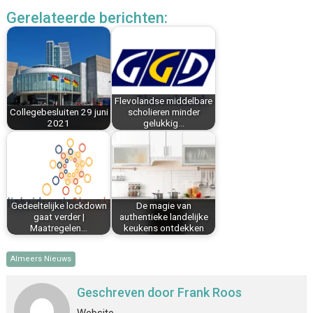
c
n
n
a
a
l
Gerelateerde berichten:
e
t
k
i
t
e
b
e
e
l
s
n
o
r
d
A
o
e
I
p
k
s
n
p
Flevolandse middelbare
t
Collegebesluiten 29 juni
scholieren minder
2021
gelukkig…
Gedeeltelijke lockdown
De magie van
gaat verder |
authentieke landelijke
Maatregelen…
keukens ontdekken
Almeers Nieuws
Geschreven door
Frank Roos