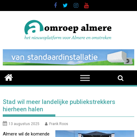
Skip
to
content
Stad wil meer landelijke publiekstrekkers
hierheen halen
13 augustus 2025
Frank Roos
Almere wil de komende