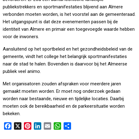
publiekstrekkers en sportmanifestaties blijvend aan Almere
verbonden moeten worden, is het voorstel aan de gemeenteraad.
Het uitgangspunt is dat deze evenementen passen bij de
identiteit van Almere en primair een toegevoegde waarde hebben
voor de inwoners.
Aansluitend op het sportbeleid en het gezondheidsbeleid van de
gemeente, vindt het college het belangrijk sportmanifestaties
naar de stad te halen. Bovendien is daarvoor bij het Almeerse
publiek veel animo.
Met organisatoren zouden afspraken voor meerdere jaren
gemaakt moeten worden. Er moet nog onderzoek gedaan
worden naar bestaande, nieuwe en tijdelijke locaties. Daarbij
moeten ook de bereikbaarheid en de parkeersituatie worden
bekeken.
F
X
P
L
E
W
D
a
i
i
m
h
e