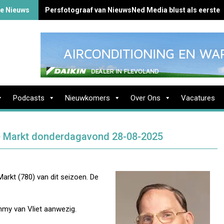
te Nieuws
Persfotograaf van NieuwsNed Media blust als eerste 
Minderjarigen aangehouden na explosie Saffraanplei
Podcasts
Nieuwkomers
Over Ons
Vacatures
eke Markt donderdagavond 28-08-2025
rkt (780) van dit seizoen. De
mmy van Vliet aanwezig.