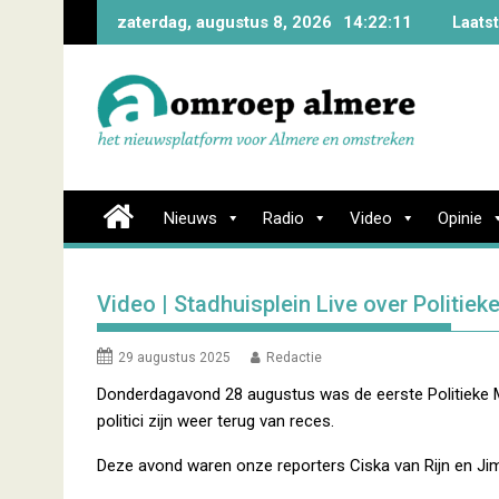
Skip
zaterdag, augustus 8, 2026
14:22:13
Laats
to
content
Nieuws
Radio
Video
Opinie
Video | Stadhuisplein Live over Politi
29 augustus 2025
Redactie
Donderdagavond 28 augustus was de eerste Politieke Ma
politici zijn weer terug van reces.
Deze avond waren onze reporters Ciska van Rijn en Ji