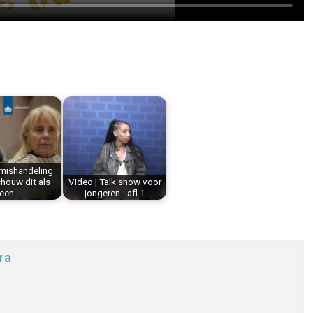
mishandeling:
chouw dit als
Video | Talk show voor
een…
jongeren - afl 1
ra