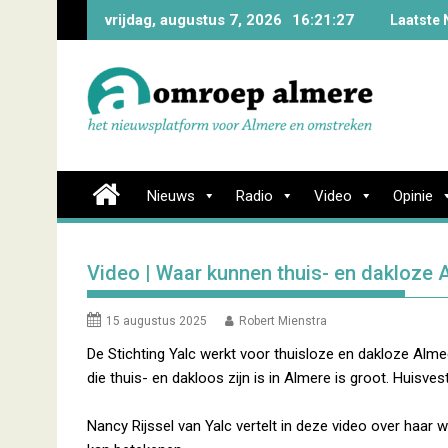
Skip
vrijdag, augustus 7, 2026
16:21:28
Laatste 
to
content
Nieuws
Radio
Video
Opinie
Video | Waar kunnen thuis- en dakloze 
15 augustus 2025
Robert Mienstra
De Stichting Yalc werkt voor thuisloze en dakloze Alm
die thuis- en dakloos zijn is in Almere is groot. Huisve
Nancy Rijssel van Yalc vertelt in deze video over haar 