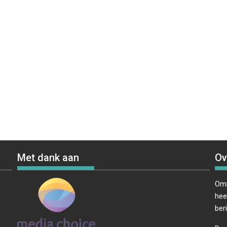
Met dank aan
Ov
Omr
hee
ber