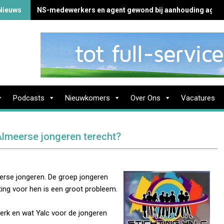
Nieuws
NS-medewerkers en agent gewond bij aanhouding agres
Podcasts
Nieuwkomers
Over Ons
Vacatures
Almeerse jongeren terecht?
eerse jongeren. De groep jongeren
sting voor hen is een groot probleem.
werk en wat Yalc voor de jongeren