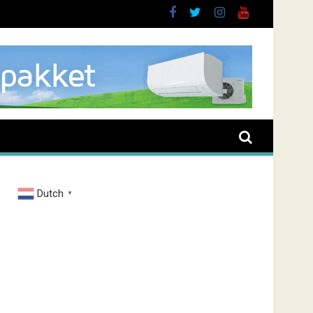
sieve man in Almere
Dutch
▼