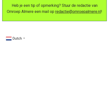
Heb je een tip of opmerking? Stuur de redactie van
Omroep Almere een mail op
redactie@omroepalmere.nl
!
Dutch
▼