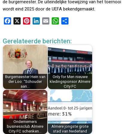
de burgemeester. De uiteindelijke toewijzing van het toernooi
wordt eind 2025 door de UEFA bekendgemaakt.
F
X
P
L
E
W
D
a
i
i
m
h
e
c
n
n
a
a
l
Gerelateerde berichten:
e
t
k
i
t
e
b
e
e
l
s
n
o
r
d
A
o
e
I
p
k
s
n
p
Burgemeester Hein van
Only for Men nieuwe
t
der Loo: “Schouder
kledingsponsor Almere
aan…
City FC
Ondernemers
businessclub Almere
Almere jongste grote
City FC schenken…
stad van Nederland