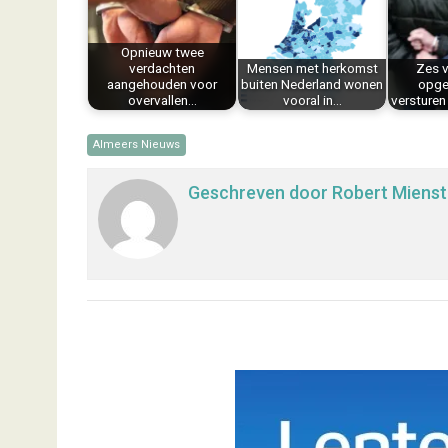
o
r
d
A
o
e
I
p
k
s
n
p
Opnieuw twee
verdachten
Mensen met herkomst
Zes 
t
aangehouden voor
buiten Nederland wonen
opge
overvallen…
vooral in…
versture
Almeers Nieuws
Geschreven door
Robert Mienst