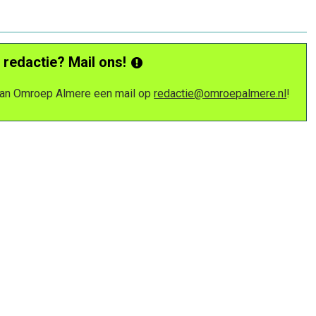
 redactie? Mail ons!
 van Omroep Almere een mail op
redactie@omroepalmere.nl
!