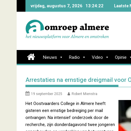
Skip
vrijdag, augustus 7, 2026
13:24:23
Laatste 
to
content
Nieuws
Radio
Video
Opinie
Arrestaties na ernstige dreigmail voor
19 september 2025
Robert Mienstra
Het Oostvaarders College in Almere heeft
gisteren een ernstige bedreiging per mail
ontvangen. Na intensief onderzoek door de
recherche, zijn donderdagavond twee jongeren