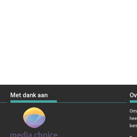
Met dank aan
Ov
Omr
hee
ber