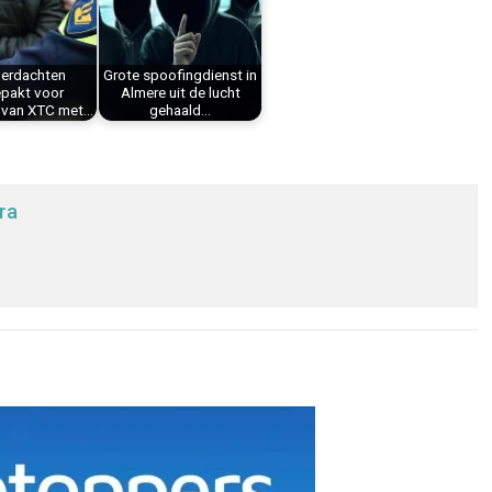
verdachten
Grote spoofingdienst in
pakt voor
Almere uit de lucht
n van XTC met…
gehaald…
ra