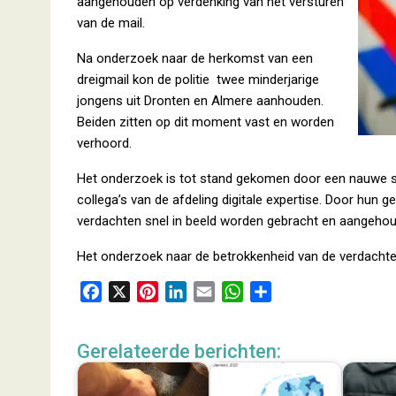
aangehouden op verdenking van het versturen
van de mail.
Na onderzoek naar de herkomst van een
dreigmail kon de politie twee minderjarige
jongens uit Dronten en Almere aanhouden.
Beiden zitten op dit moment vast en worden
verhoord.
Het onderzoek is tot stand gekomen door een nauwe s
collega’s van de afdeling digitale expertise. Door hun
verdachten snel in beeld worden gebracht en aangeho
Het onderzoek naar de betrokkenheid van de verdachte
F
X
P
L
E
W
D
a
i
i
m
h
e
c
n
n
a
a
l
Gerelateerde berichten:
e
t
k
i
t
e
b
e
e
l
s
n