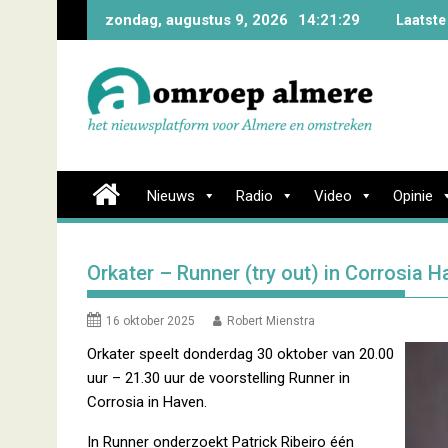
Skip
zondag, augustus 9, 2026
14:21:30
Laatste
to
content
Nieuws
Radio
Video
Opinie
Orkater – Runner (try out) in Corrosia 
16 oktober 2025
Robert Mienstra
Orkater speelt donderdag 30 oktober van 20.00
uur – 21.30 uur de voorstelling Runner in
Corrosia in Haven.
In Runner onderzoekt Patrick Ribeiro één