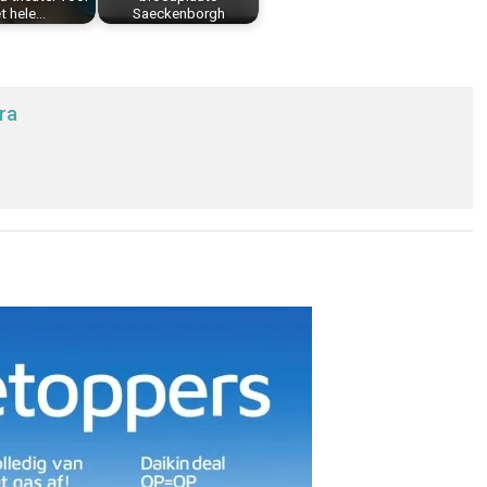
t hele…
Saeckenborgh
ra