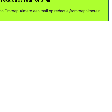
 van Omroep Almere een mail op
redactie@omroepalmere.nl
!