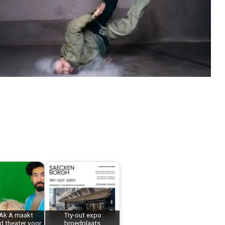
Ak A maakt
Try-out expo
d theater voor
broedplaats