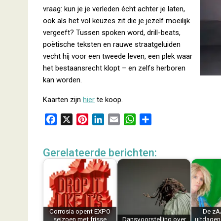
vraag: kun je je verleden écht achter je laten,
ook als het vol keuzes zit die je jezelf moeilijk
vergeeft? Tussen spoken word, drill-beats,
poëtische teksten en rauwe straatgeluiden
vecht hij voor een tweede leven, een plek waar
het bestaansrecht klopt – en zelfs herboren
kan worden.
Kaarten zijn
hier
te koop.
F
X
P
L
E
W
D
a
i
i
m
h
e
c
n
n
a
a
l
Gerelateerde berichten:
e
t
k
i
t
e
b
e
e
l
s
n
o
r
d
A
o
e
I
p
k
s
n
p
Corrosia opent EXPO
De zA
t
seizoen met frisse
Dansvoorstelling over
uitdagen