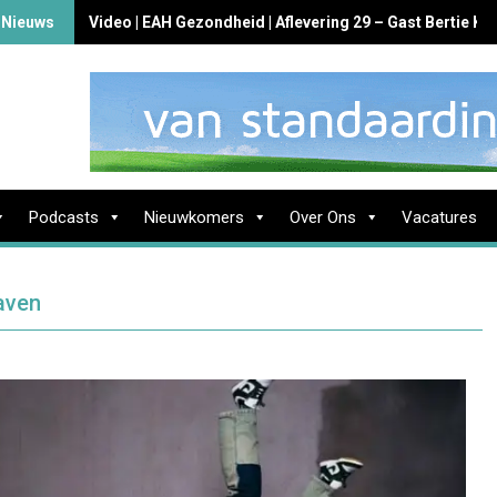
 Nieuws
Video | EAH Gezondheid | Aflevering 29 – Gast Bertie K
Podcasts
Nieuwkomers
Over Ons
Vacatures
Haven