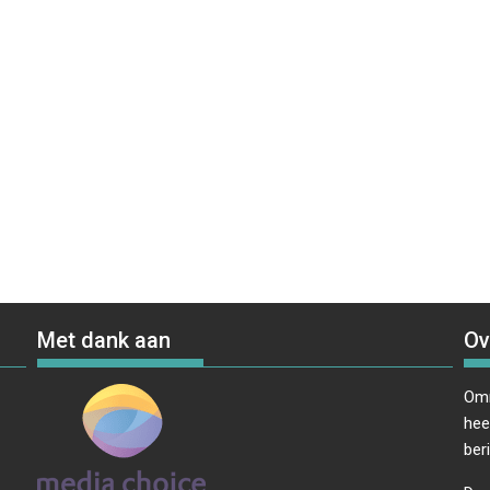
Met dank aan
Ov
Omr
hee
ber