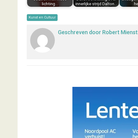
lichting…
innerlijke strijd Dalton…
he
Kunst en Cultuur
Geschreven door
Robert Mienst