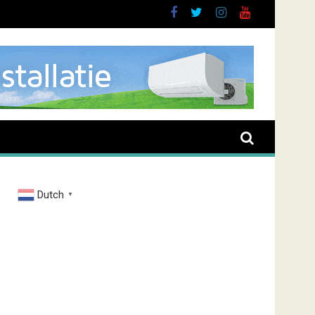
oussen
Dutch
▼