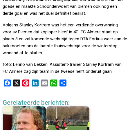
goede en maakte Schoonderwoert van Diemen ook nog een
derde goal en was het duel definitief beslist.
Volgens Stanley Kortram was het een verdiende overwinning
voor sv Diemen dat koploper bleef in 4C. FC Almere staat op
plaats 8 en zal komende wedstrijd tegen DTA Fortius weer aan de
bak moeten om de laatste thuiswedstrijd voor de winterstop
winnend af te sluiten.
foto: Lenno van Dekken. Assistent-trainer Stanley Kortram van
FC Almere zag zijn team in de tweede helft onderuit gaan.
F
X
P
L
E
W
D
a
i
i
m
h
e
c
n
n
a
a
l
Gerelateerde berichten:
e
t
k
i
t
e
b
e
e
l
s
n
o
r
d
A
o
e
I
p