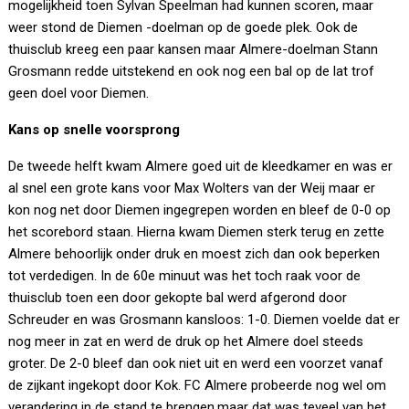
mogelijkheid toen Sylvan Speelman had kunnen scoren, maar
weer stond de Diemen -doelman op de goede plek. Ook de
thuisclub kreeg een paar kansen maar Almere-doelman Stann
Grosmann redde uitstekend en ook nog een bal op de lat trof
geen doel voor Diemen.
Kans op snelle voorsprong
De tweede helft kwam Almere goed uit de kleedkamer en was er
al snel een grote kans voor Max Wolters van der Weij maar er
kon nog net door Diemen ingegrepen worden en bleef de 0-0 op
het scorebord staan. Hierna kwam Diemen sterk terug en zette
Almere behoorlijk onder druk en moest zich dan ook beperken
tot verdedigen. In de 60e minuut was het toch raak voor de
thuisclub toen een door gekopte bal werd afgerond door
Schreuder en was Grosmann kansloos: 1-0. Diemen voelde dat er
nog meer in zat en werd de druk op het Almere doel steeds
groter. De 2-0 bleef dan ook niet uit en werd een voorzet vanaf
de zijkant ingekopt door Kok. FC Almere probeerde nog wel om
verandering in de stand te brengen,maar dat was teveel van het