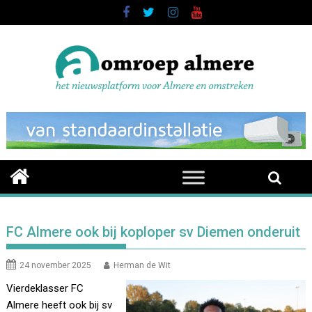
Skip
to
content
FC Almere ook bij koploper sv Diemen onderuit
24 november 2025
Herman de Wit
Vierdeklasser FC
Almere heeft ook bij sv