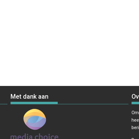
Met dank aan
Ov
Omr
hee
ber