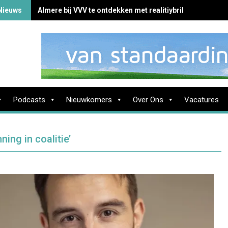
Nieuws
Almere bij VVV te ontdekken met realitiybril
Podcasts
Nieuwkomers
Over Ons
Vacatures
ing in coalitie’