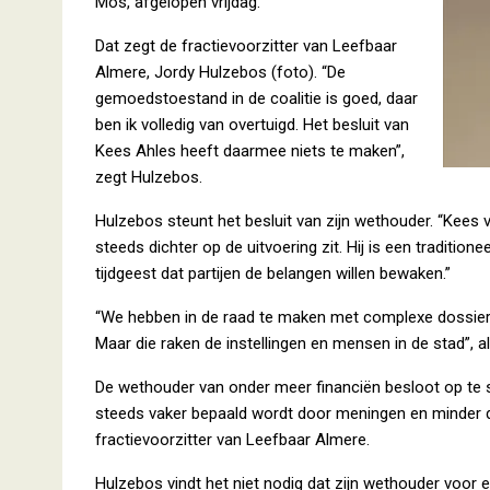
Mos, afgelopen vrijdag.
Dat zegt de fractievoorzitter van Leefbaar
Almere, Jordy Hulzebos (foto). “De
gemoedstoestand in de coalitie is goed, daar
ben ik volledig van overtuigd. Het besluit van
Kees Ahles heeft daarmee niets te maken”,
zegt Hulzebos.
Hulzebos steunt het besluit van zijn wethouder. “Kees v
steeds dichter op de uitvoering zit. Hij is een traditione
tijdgeest dat partijen de belangen willen bewaken.”
“We hebben in de raad te maken met complexe dossiers
Maar die raken de instellingen en mensen in de stad”, ald
De wethouder van onder meer financiën besloot op te st
steeds vaker bepaald wordt door meningen en minder do
fractievoorzitter van Leefbaar Almere.
Hulzebos vindt het niet nodig dat zijn wethouder voor 