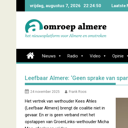
Skip
vrijdag, augustus 7, 2026
22:24:50
Laatste 
to
content
Nieuws
Radio
Video
Opinie
Leefbaar Almere: ‘Geen sprake van spann
24 november 2025
Frank Roos
Het vertrek van wethouder Kees Ahles
(Leefbaar Almere) brengt de coalitie niet in
gevaar. En er is geen verband met het
opstappen van GroenLinks-wethouder Micha