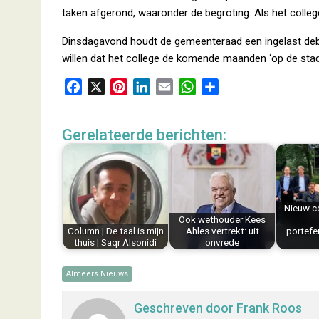
taken afgerond, waaronder de begroting. Als het college
Dinsdagavond houdt de gemeenteraad een ingelast debat
willen dat het college de komende maanden ‘op de stad
F
X
P
L
E
W
D
a
i
i
m
h
e
c
n
n
a
a
l
Gerelateerde berichten:
e
t
k
i
t
e
b
e
e
l
s
n
o
r
d
A
o
e
I
p
k
s
n
p
Nieuw c
Ook wethouder Kees
t
Column | De taal is mijn
Ahles vertrekt: uit
portefeu
thuis | Saqr Alsonidi
onvrede
Almeers Nieuws
Geschreven door
Frank Roos