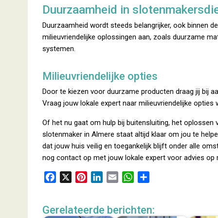
Duurzaamheid in slotenmakersdi
Duurzaamheid wordt steeds belangrijker, ook binnen de
milieuvriendelijke oplossingen aan, zoals duurzame mat
systemen.
Milieuvriendelijke opties
Door te kiezen voor duurzame producten draag jij bij a
Vraag jouw lokale expert naar milieuvriendelijke opties
Of het nu gaat om hulp bij buitensluiting, het oplossen
slotenmaker in Almere staat altijd klaar om jou te help
dat jouw huis veilig en toegankelijk blijft onder alle 
nog contact op met jouw lokale expert voor advies op
F
X
P
L
E
W
D
a
i
i
m
h
e
c
n
n
a
a
l
Gerelateerde berichten:
e
t
k
i
t
e