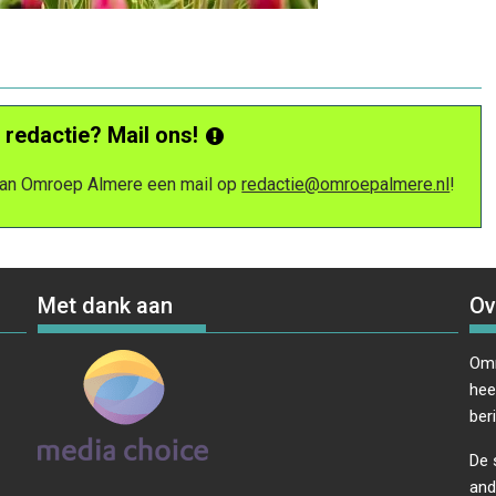
 redactie? Mail ons!
 van Omroep Almere een mail op
redactie@omroepalmere.nl
!
Met dank aan
Ov
Omr
hee
ber
De 
and