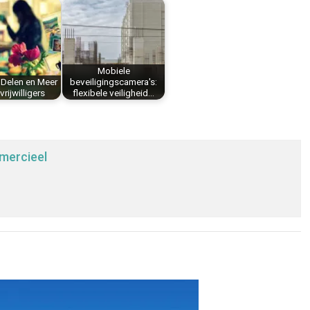
Mobiele
 Delen en Meer
beveiligingscamera's:
vrijwilligers
flexibele veiligheid…
mercieel