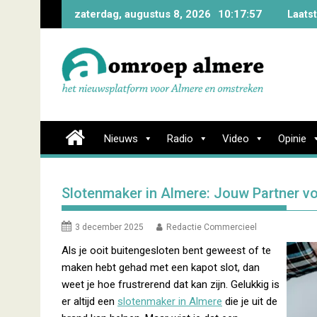
Skip
zaterdag, augustus 8, 2026
10:17:57
Laats
to
content
Nieuws
Radio
Video
Opinie
Slotenmaker in Almere: Jouw Partner v
3 december 2025
Redactie Commercieel
Als je ooit buitengesloten bent geweest of te
maken hebt gehad met een kapot slot, dan
weet je hoe frustrerend dat kan zijn. Gelukkig is
er altijd een
slotenmaker in Almere
die je uit de