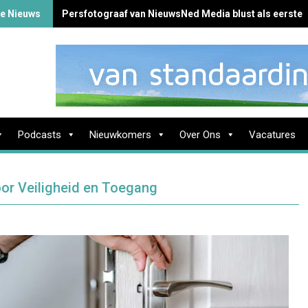
te Nieuws
Persfotograaf van NieuwsNed Media blust als eerste 
Podcasts
Nieuwkomers
Over Ons
Vacatures
oor Veiligheid en Toegang