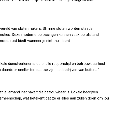
uw huis zo goed mogelijk beschermd is tegen ongewenste
de wereld van slotenmakers. Slimme sloten worden steeds
uncties. Deze moderne oplossingen kunnen vaak op afstand
edsrust biedt wanneer je niet thuis bent.
le dienstverlener is de snelle responstijd en betrouwbaarheid.
aardoor sneller ter plaatse zijn dan bedrijven van buitenaf.
at je iemand inschakelt die betrouwbaar is. Lokale bedrijven
emeenschap, wat betekent dat ze er alles aan zullen doen om jou