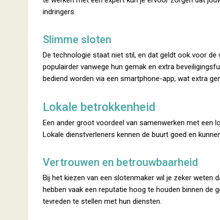
te werken met een expert kun je ervoor zorgen dat jo
indringers.
Slimme sloten
De technologie staat niet stil, en dat geldt ook voor 
populairder vanwege hun gemak en extra beveiligingsf
bediend worden via een smartphone-app, wat extra gemo
Lokale betrokkenheid
Een ander groot voordeel van samenwerken met een loka
Lokale dienstverleners kennen de buurt goed en kunnen d
Vertrouwen en betrouwbaarheid
Bij het kiezen van een slotenmaker wil je zeker weten d
hebben vaak een reputatie hoog te houden binnen de g
tevreden te stellen met hun diensten.