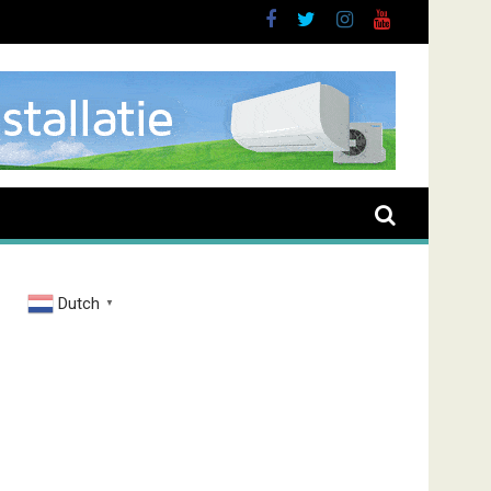
brand Zenderstraat
Dutch
▼