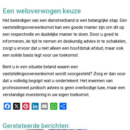
Een weloverwogen keuze
Het beëindigen van een dienstverband is een belangrijke stap. Een
vaststellingsovereenkomst kan een goede manier zijn om dit op
een respectvolle en duidelijke manier te doen. Door u goed te
informeren, de tijd te nemen en deskundig advies in te schakelen,
zorgt u ervoor dat u niet alleen een hoofdstuk afsluit, maar ook
een solide basis legt voor uw toekomst.
Bent u in een situatie beland waarin een
vaststellingsovereenkomst wordt voorgesteld? Zorg er dan voor
dat u volledig begrijpt wat u ondertekent. Het inwinnen van
professioneel juridisch advies is geen overbodige luxe, maar een
verstandige investering in uw eigen toekomst.
F
X
P
L
E
W
D
a
i
i
m
h
e
c
n
n
a
a
l
Gerelateerde berichten:
e
t
k
i
t
e