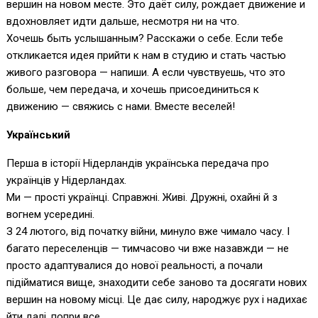
вершин на новом месте. Это даёт силу, рождает движение и
вдохновляет идти дальше, несмотря ни на что.
Хочешь быть услышанным? Расскажи о себе. Если тебе
откликается идея прийти к нам в студию и стать частью
живого разговора — напиши. А если чувствуешь, что это
больше, чем передача, и хочешь присоединиться к
движению — свяжись с нами. Вместе веселей!
Український
Перша в історії Нідерландів українська передача про
українців у Нідерландах.
Ми — прості українці. Справжні. Живі. Дружні, охайні й з
вогнем усередині.
З 24 лютого, від початку війни, минуло вже чимало часу. І
багато переселенців — тимчасово чи вже назавжди — не
просто адаптувалися до нової реальності, а почали
підійматися вище, знаходити себе заново та досягати нових
вершин на новому місці. Це дає силу, народжує рух і надихає
йти далі, попри все.