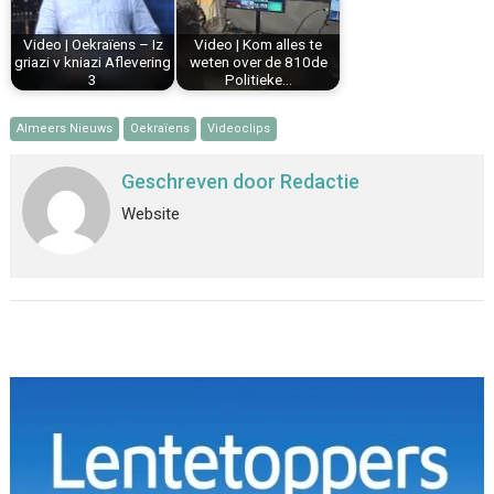
Video | Oekraïens – Iz
Video | Kom alles te
griazi v kniazi Aflevering
weten over de 810de
3
Politieke…
Almeers Nieuws
Oekraïens
Videoclips
Geschreven door
Redactie
Website