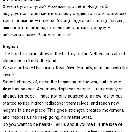
Хочеш бути почутим? Розкажи про себе. Якщо тобі
відгукується ідея прийти до нас у студію та стати частиною
живої розмови — напиши. А якщо відчуваєш, що це більше,
ніж просто передача, і хочеш приєднатися до руху —
зв’яжися з нами. Разом веселіше!
English
The first Ukrainian show in the history of the Netherlands about
Ukrainians in the Netherlands.
We are ordinary Ukrainians. Real. Alive. Friendly, neat, and with fire
inside.
Since February 24, since the beginning of the war, quite some
time has passed. And many displaced people — temporarily or
already for good — have not only adapted to a new reality, but
started to rise higher, rediscover themselves, and reach new
heights in a new place. This gives strength, creates movement,
and inspires us to keep going, no matter what.
Do you want to be heard? Tell us about yourself. If the idea of
coming to our studio and becoming part of a live conversation