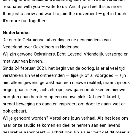
resonates with you — write to us. And if you feel this is more
than just a show and want to join the movement — get in touch.
It’s more fun together!
Nederlandse
De eerste Oekraïense uitzending in de geschiedenis van
Nederland over Oekraïners in Nederland.
Wij zijn gewone Oekraïners. Echt. Levend. Vriendelijk, verzorgd en
met vuur van binnen.
Sinds 24 februari 2021, het begin van de oorlog, is er al veel tijd
verstreken. En veel ontheemden — tijdelijk of al voorgoed — zijn
niet alleen gewend geraakt aan een nieuwe realiteit, maar zijn ook
hoger gaan reiken, zichzelf opnieuw gaan ontdekken en nieuwe
hoogten gaan bereiken op een nieuwe plek. Dat geeft kracht,
brengt beweging op gang en inspireert om door te gaan, wat er
ook gebeurt.
Wil je gehoord worden? Vertel ons jouw verhaal. Als het idee om
naar onze studio te komen en deel te nemen aan een levend
gesprek je aanspreekt — schrijf ons. En als je voelt dat dit meer is