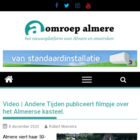
Skip
to
content
Video | Andere Tijden publiceert filmpje over
het Almeerse kasteel.
8 december 2025
Robert Mienstra
Almere viert haar 50-