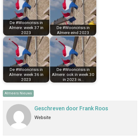
o
r
d
A
o
e
I
p
k
s
n
p
De #Wooncrisis in
t
Almere: week 37 in
De #Wooncrisis in
2023
Almere eind 2023
De #Wooncrisis in
De #Wooncrisis in
Almere: week 36 in
Almere: ook in week 30
2023
in 2023 is…
Almeers Nieuws
Geschreven door
Frank Roos
Website