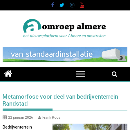
Skip
to
content
Metamorfose voor deel van bedrijventerrein
Randstad
22 januari 2026
Frank Roos
Bedrijventerrein