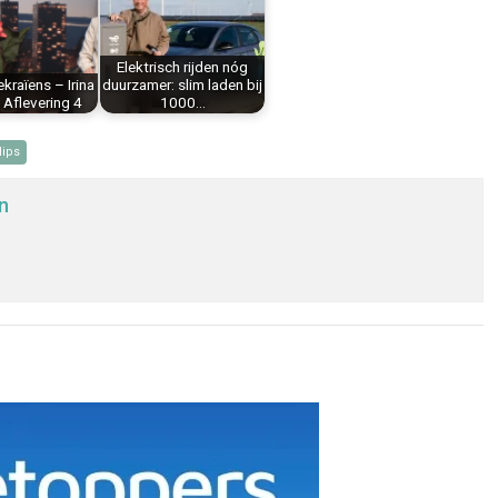
Elektrisch rijden nóg
kraïens – Irina
duurzamer: slim laden bij
Aflevering 4
1000…
lips
n