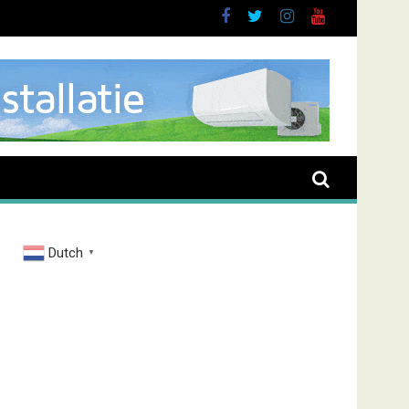
brand Zenderstraat
Dutch
▼