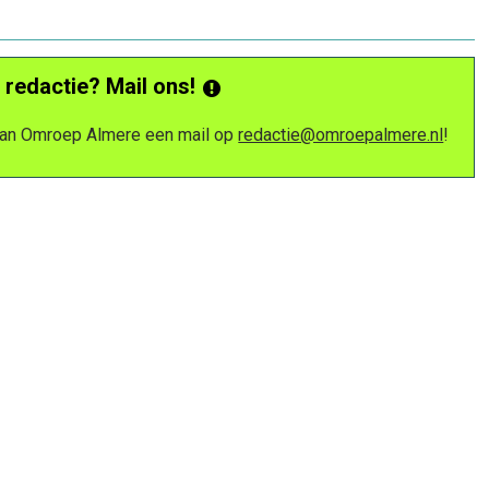
 redactie? Mail ons!
 van Omroep Almere een mail op
redactie@omroepalmere.nl
!