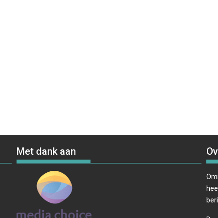
Met dank aan
Ov
Omr
hee
ber