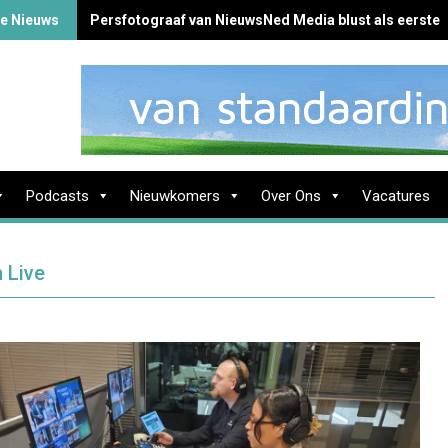
te Nieuws
Persfotograaf van NieuwsNed Media blust als eerste 
Podcasts
Nieuwkomers
Over Ons
Vacatures
 Live