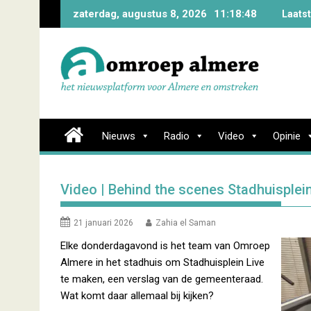
Skip
zaterdag, augustus 8, 2026
11:18:49
Laats
to
content
Nieuws
Radio
Video
Opinie
Video | Behind the scenes Stadhuisplein
21 januari 2026
Zahia el Saman
Elke donderdagavond is het team van Omroep
Almere in het stadhuis om Stadhuisplein Live
te maken, een verslag van de gemeenteraad.
Wat komt daar allemaal bij kijken?