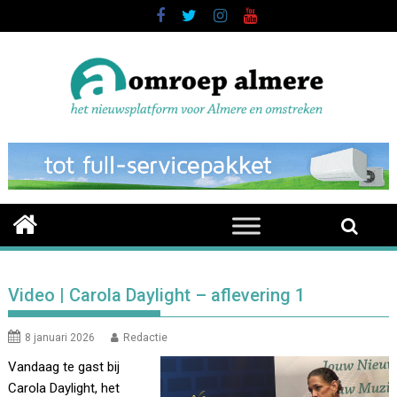
Skip
to
content
Video | Carola Daylight – aflevering 1
8 januari 2026
Redactie
Vandaag te gast bij
Carola Daylight, het