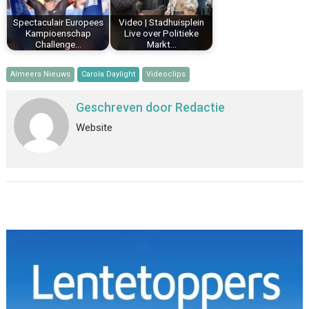
Spectaculair Europees
Video | Stadhuisplein
Kampioenschap
Live over Politieke
Challenge…
Markt…
Almeers Nieuws
Carola Daylight
Videoclips
Geschreven door
Redactie
Website