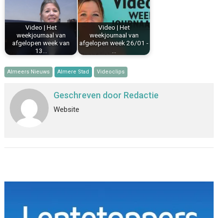
Video | Het
Video | Het
weekjournaal van
weekjournaal van
afgelopen week van
afgelopen week 26/01 -
13…
…
Almeers Nieuws
Almere Stad
Videoclips
Geschreven door
Redactie
Website