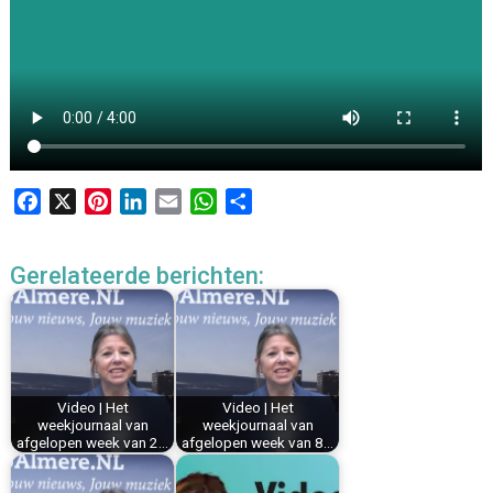
F
X
P
L
E
W
D
a
i
i
m
h
e
c
n
n
a
a
l
Gerelateerde berichten:
e
t
k
i
t
e
b
e
e
l
s
n
o
r
d
A
o
e
I
p
k
s
n
p
Video | Het
Video | Het
t
weekjournaal van
weekjournaal van
afgelopen week van 2…
afgelopen week van 8…