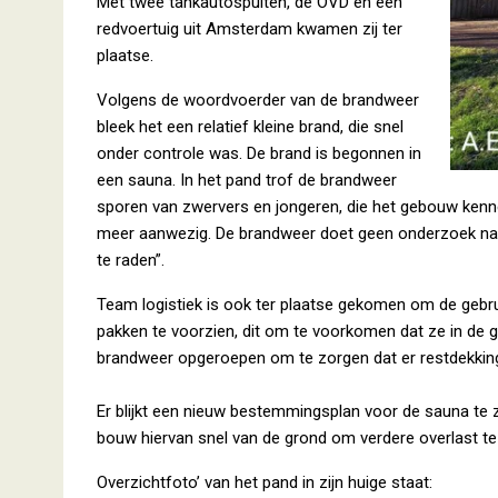
Met twee tankautospuiten, de OVD en een
redvoertuig uit Amsterdam kwamen zij ter
plaatse.
Volgens de woordvoerder van de brandweer
bleek het een relatief kleine brand, die snel
onder controle was. De brand is begonnen in
een sauna. In het pand trof de brandweer
sporen van zwervers en jongeren, die het gebouw kenne
meer aanwezig. De brandweer doet geen onderzoek naa
te raden”.
Team logistiek is ook ter plaatse gekomen om de geb
pakken te voorzien, dit om te voorkomen dat ze in de gif
brandweer opgeroepen om te zorgen dat er restdekking
Er blijkt een nieuw bestemmingsplan voor de sauna te 
bouw hiervan snel van de grond om verdere overlast t
Overzichtfoto’ van het pand in zijn huige staat: