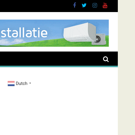
brand Zenderstraat
Dutch
▼