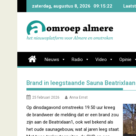
Skip
zaterdag, augustus 8, 2026
09:15:23
Laats
to
content
Nieuws
Radio
Video
Opinie
Brand in leegstaande Sauna Beatrixlaan
25 februari 2026
Anna Ernst
Op dinsdagavond omstreeks 19.50 uur kreeg
de brandweer de melding dat er een brand zou
zijn aan de Beatrixlaan1, ook wel bekend als
het oude saunagebouw, wat al jaren leeg staat.