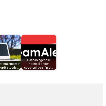
Cannabisgebruik
ntertainment in
normaal onder
wordt steeds…
scooterrijders: “niet…