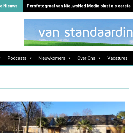
te Nieuws
Persfotograaf van NieuwsNed Media blust als eerste 
Podcasts
Nieuwkomers
Over Ons
Vacatures