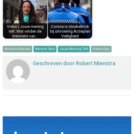
Video | Jouw mening
Corona is struikelblok
telt: Wat vinden de
bij uitvoering Actieplan
inwoners van…
Veiligheid
Almeers Nieuws
Almere Stad
Jouw Mening Telt
Videoclips
Geschreven door
Robert Mienstra