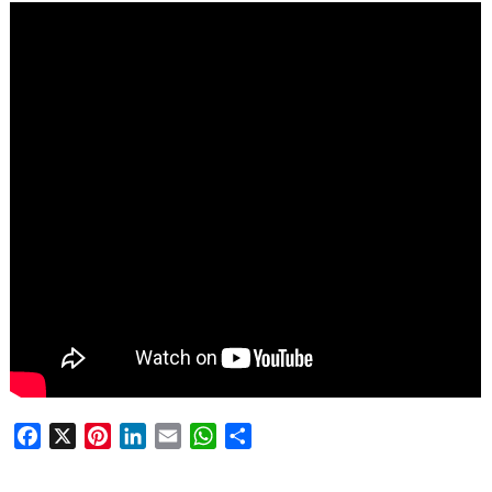
F
X
P
L
E
W
D
a
i
i
m
h
e
c
n
n
a
a
l