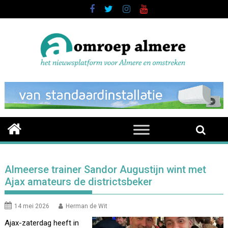
Skip
to
content
Almeerse trainer Sandor Augustijn wint met
Ajax amateurs de districtsbeker
14 mei 2026
Herman de Wit
Ajax-zaterdag heeft in