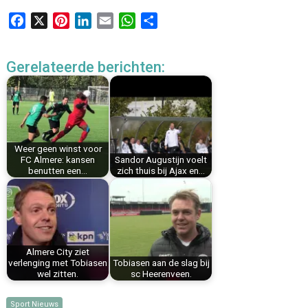
F
X
P
L
E
W
D
a
i
i
m
h
e
c
n
n
a
a
l
Gerelateerde berichten:
e
t
k
i
t
e
b
e
e
l
s
n
o
r
d
A
o
e
I
p
k
s
n
p
Weer geen winst voor
t
FC Almere: kansen
Sandor Augustijn voelt
benutten een…
zich thuis bij Ajax en…
Almere City ziet
verlenging met Tobiasen
Tobiasen aan de slag bij
wel zitten.
sc Heerenveen.
Sport Nieuws