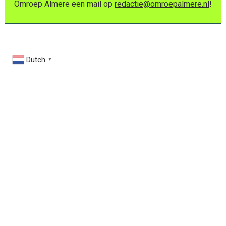
Omroep Almere een mail op
redactie@omroepalmere.nl
!
Dutch
▼