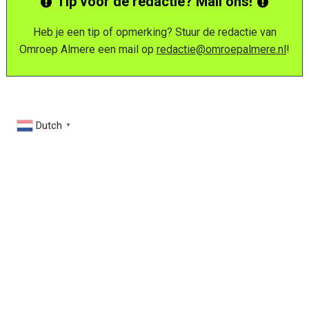
Tip voor de redactie? Mail ons!
Heb je een tip of opmerking? Stuur de redactie van
Omroep Almere een mail op
redactie@omroepalmere.nl
!
Dutch
▼