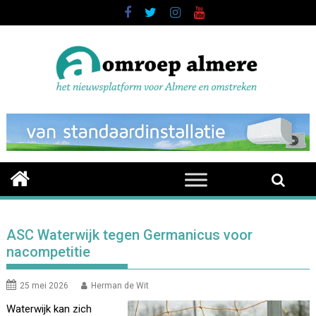
Skip
to
content
ASC Waterwijk tegen Germanicus voor
nacompetitie
25 mei 2026
Herman de Wit
Waterwijk kan zich