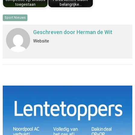
toegestaan
belangrijke…
Sport Nieuws
Geschreven door
Herman de Wit
Website