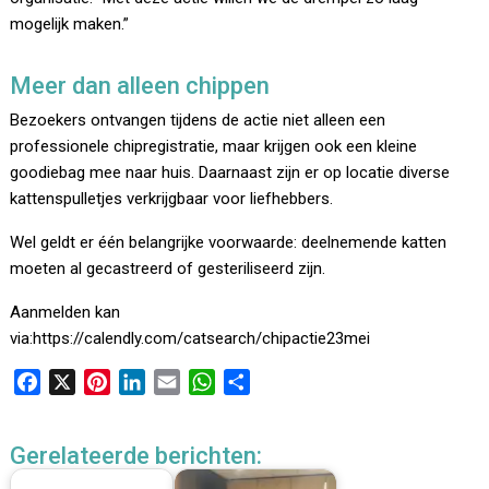
mogelijk maken.”
Meer dan alleen chippen
Bezoekers ontvangen tijdens de actie niet alleen een
professionele chipregistratie, maar krijgen ook een kleine
goodiebag mee naar huis. Daarnaast zijn er op locatie diverse
kattenspulletjes verkrijgbaar voor liefhebbers.
Wel geldt er één belangrijke voorwaarde: deelnemende katten
moeten al gecastreerd of gesteriliseerd zijn.
Aanmelden kan
via:https://calendly.com/catsearch/chipactie23mei
F
X
P
L
E
W
D
a
i
i
m
h
e
c
n
n
a
a
l
Gerelateerde berichten:
e
t
k
i
t
e
b
e
e
l
s
n