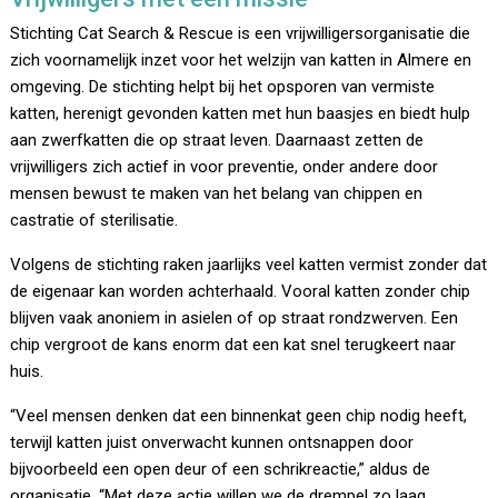
Stichting Cat Search & Rescue is een vrijwilligersorganisatie die
zich voornamelijk inzet voor het welzijn van katten in Almere en
omgeving. De stichting helpt bij het opsporen van vermiste
katten, herenigt gevonden katten met hun baasjes en biedt hulp
aan zwerfkatten die op straat leven. Daarnaast zetten de
vrijwilligers zich actief in voor preventie, onder andere door
mensen bewust te maken van het belang van chippen en
castratie of sterilisatie.
Volgens de stichting raken jaarlijks veel katten vermist zonder dat
de eigenaar kan worden achterhaald. Vooral katten zonder chip
blijven vaak anoniem in asielen of op straat rondzwerven. Een
chip vergroot de kans enorm dat een kat snel terugkeert naar
huis.
“Veel mensen denken dat een binnenkat geen chip nodig heeft,
terwijl katten juist onverwacht kunnen ontsnappen door
bijvoorbeeld een open deur of een schrikreactie,” aldus de
organisatie. “Met deze actie willen we de drempel zo laag