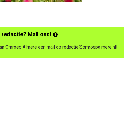
 redactie? Mail ons!
 van Omroep Almere een mail op
redactie@omroepalmere.nl
!