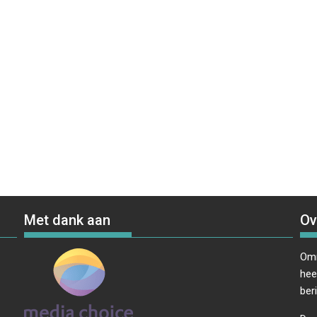
Met dank aan
Ov
Omr
hee
ber