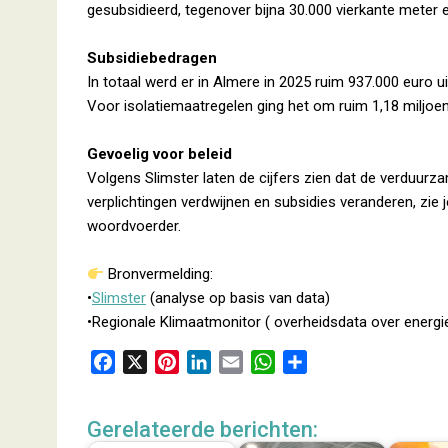
gesubsidieerd, tegenover bijna 30.000 vierkante meter ee
Subsidiebedragen
In totaal werd er in Almere in 2025 ruim 937.000 euro
Voor isolatiemaatregelen ging het om ruim 1,18 miljoen
Gevoelig voor beleid
Volgens Slimster laten de cijfers zien dat de verduurza
verplichtingen verdwijnen en subsidies veranderen, zie j
woordvoerder.
Bronvermelding:
•
Slimster
(analyse op basis van data)
•Regionale Klimaatmonitor ( overheidsdata over energie
F
X
P
L
E
W
D
a
i
i
m
h
e
c
n
n
a
a
l
Gerelateerde berichten:
e
t
k
i
t
e