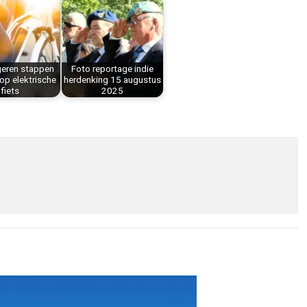
geren stappen
Foto reportage indie
op elektrische
herdenking 15 augustus
fiets
2025