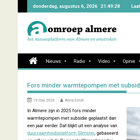
Skip
donderdag, augustus 6, 2026
21:49:28
Laa
to
content
Nieuws
Radio
Video
Opinie
Fors minder warmtepompen met subsid
19 mei 2026
Anna Ernst
In Almere zijn in 2025 fors minder
warmtepompen met subsidie geplaatst dan
een jaar eerder. Dat blijkt uit een analyse van
duurzaamheidsplatform Slimster
, gebaseerd