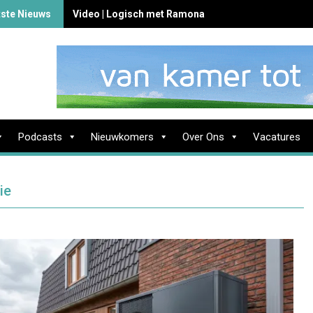
tste Nieuws
Video | Logisch met Ramona
Podcasts
Nieuwkomers
Over Ons
Vacatures
ie