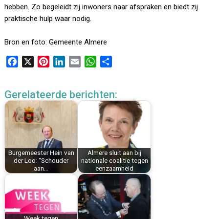
hebben. Zo begeleidt zij inwoners naar afspraken en biedt zij
praktische hulp waar nodig.
Bron en foto: Gemeente Almere
F
X
P
L
E
W
D
a
i
i
m
h
e
c
n
n
a
a
l
Gerelateerde berichten:
e
t
k
i
t
e
b
e
e
l
s
n
o
r
d
A
o
e
I
p
k
s
n
p
Burgemeester Hein van
Almere sluit aan bij
t
der Loo: “Schouder
nationale coalitie tegen
aan…
eenzaamheid
Week tegen