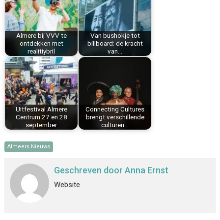
o
r
d
A
o
e
I
p
k
s
n
p
Almere bij VVV te
Van bushokje tot
t
ontdekken met
billboard: de kracht
realitiybril
van…
Uitfestival Almere
Connecting Cultures
Centrum 27 en 28
brengt verschillende
september
culturen…
Almeers Nieuws
Geschreven door
Anna Ernst
Website