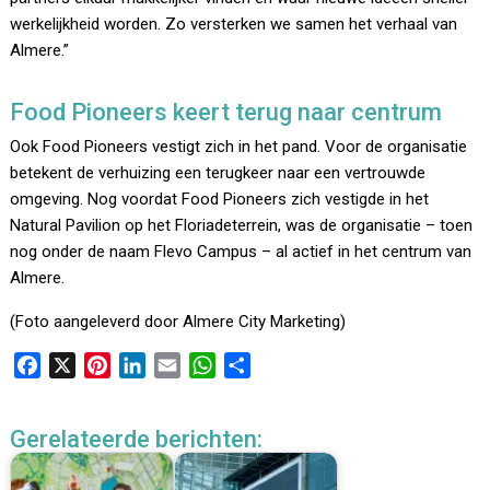
werkelijkheid worden. Zo versterken we samen het verhaal van
Almere.”
Food Pioneers keert terug naar centrum
Ook Food Pioneers vestigt zich in het pand. Voor de organisatie
betekent de verhuizing een terugkeer naar een vertrouwde
omgeving. Nog voordat Food Pioneers zich vestigde in het
Natural Pavilion op het Floriadeterrein, was de organisatie – toen
nog onder de naam Flevo Campus – al actief in het centrum van
Almere.
(Foto aangeleverd door Almere City Marketing)
F
X
P
L
E
W
D
a
i
i
m
h
e
c
n
n
a
a
l
Gerelateerde berichten:
e
t
k
i
t
e
b
e
e
l
s
n