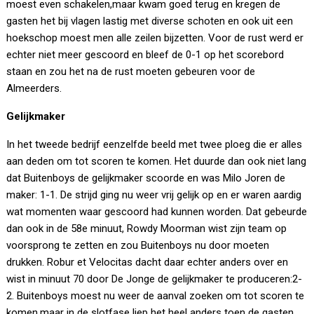
moest even schakelen,maar kwam goed terug en kregen de
gasten het bij vlagen lastig met diverse schoten en ook uit een
hoekschop moest men alle zeilen bijzetten. Voor de rust werd er
echter niet meer gescoord en bleef de 0-1 op het scorebord
staan en zou het na de rust moeten gebeuren voor de
Almeerders.
Gelijkmaker
In het tweede bedrijf eenzelfde beeld met twee ploeg die er alles
aan deden om tot scoren te komen. Het duurde dan ook niet lang
dat Buitenboys de gelijkmaker scoorde en was Milo Joren de
maker: 1-1. De strijd ging nu weer vrij gelijk op en er waren aardig
wat momenten waar gescoord had kunnen worden. Dat gebeurde
dan ook in de 58e minuut, Rowdy Moorman wist zijn team op
voorsprong te zetten en zou Buitenboys nu door moeten
drukken. Robur et Velocitas dacht daar echter anders over en
wist in minuut 70 door De Jonge de gelijkmaker te produceren:2-
2. Buitenboys moest nu weer de aanval zoeken om tot scoren te
komen,maar in de slotfase liep het heel anders toen de gasten