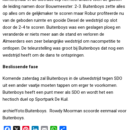
de leiding namen door Bouwmeester: 2-3. Buitenboys zette alles
op alles om de gelijkmaker te scoren maar Robur profiteerde nu
van de geboden ruimte en gooide Diesel de wedstrijd op slot
door de 2-4 te scoren. Buitenboys was een geslagen ploeg en
veranderde er niets meer aan de stand en verloren de
Almeerders een zeer belangrijke wedstrijd om nacompetitie te
ontlopen. De teleurstelling was groot bij Buitenboys dat nog een
wedstrijd heeft om de dans te ontspringen.
Beslissende fase
Komende zaterdag zal Buitenboys in de uitwedstrijd tegen SDO
uit een ander vaatje moeten tappen om erger te voorkomen.
Buitenboys heeft een punt meer als SDO en wordt het een
hectisch duel op Sportpark De Kuil.
archieffoto:Buitenboys. Rowdy Moorman scoorde eenmaal voor
Buitenboys.
F
X
P
L
E
W
D