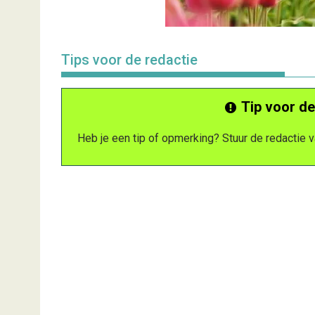
Tips voor de redactie
Tip voor de
Heb je een tip of opmerking? Stuur de redactie