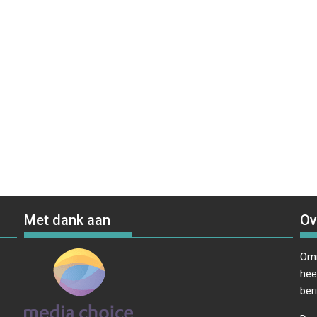
Met dank aan
Ov
Omr
hee
ber