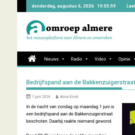
Skip
donderdag, augustus 6, 2026
19:55:59
Laa
to
content
Nieuws
Radio
Video
Opinie
Bedrijfspand aan de Bakkenzuigerstraa
1 juni 2026
Anna Ernst
In de nacht van zondag op maandag 1 juni is
een bedrijfspand aan de Bakkenzuigerstraat
beschoten. Daarbij raakte niemand gewond.