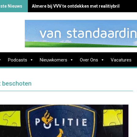
tste Nieuws
Almere bij VVV te ontdekken met realitiybril
Podcasts
Nieuwkomers
Over Ons
Vacatures
t beschoten