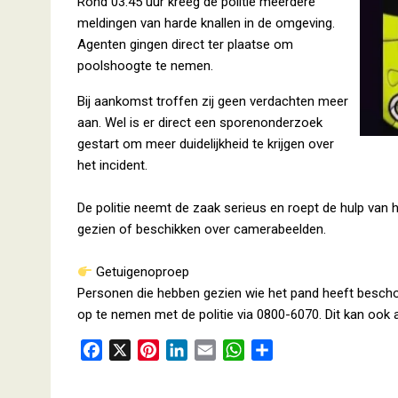
Rond 03.45 uur kreeg de politie meerdere
meldingen van harde knallen in de omgeving.
Agenten gingen direct ter plaatse om
poolshoogte te nemen.
Bij aankomst troffen zij geen verdachten meer
aan. Wel is er direct een sporenonderzoek
gestart om meer duidelijkheid te krijgen over
het incident.
De politie neemt de zaak serieus en roept de hulp van h
gezien of beschikken over camerabeelden.
Getuigenoproep
Personen die hebben gezien wie het pand heeft bescho
op te nemen met de politie via 0800-6070. Dit kan oo
F
X
P
L
E
W
D
a
i
i
m
h
e
c
n
n
a
a
l