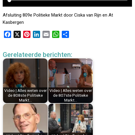
Afsluiting 809e Politieke Markt door Ciska van Rijn en At
Kasbergen
F
X
P
L
E
W
D
a
i
i
m
h
e
c
n
n
a
a
l
Gerelateerde berichten:
e
t
k
i
t
e
b
e
e
l
s
n
o
r
d
A
o
e
I
p
k
s
n
p
Video | Alles weten over
Video | Alles weten over
t
de 808ste Politieke
de 807ste Politieke
Markt…
Markt…