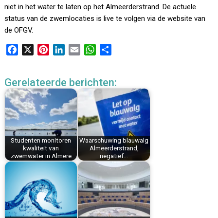
niet in het water te laten op het Almeerderstrand. De actuele
status van de zwemlocaties is live te volgen via de website van
de OFGV.
F
X
P
L
E
W
D
a
i
i
m
h
e
c
n
n
a
a
l
Gerelateerde berichten:
e
t
k
i
t
e
b
e
e
l
s
n
o
r
d
A
o
e
I
p
k
s
n
p
Studenten monitoren
Waarschuwing blauwalg
t
kwaliteit van
Almeerderstrand,
zwemwater in Almere
negatief…