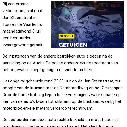
Bij een ernstig
verkeersongeval op de
Jan Steenstraat in
Tussen de Vaarten is
maandagavond 6 juli
een bestuurder
zwaargewond geraakt.
De inzittenden van de andere betrokken auto sloegen na de
aanrijding op de vlucht. De politie onderzoekt de toedracht van
het ongeval en roept getuigen op zich te melden.
Het ongeval gebeurde rond 23.00 uur op de Jan Steenstraat, ter
hoogte van de kruising met de Rembrandtweg en het Geuzenpad.
Door de harde botsing liepen beide voertuigen zware schade op.
Eén van de auto’s kwam tot stilstand op de busbaan, waarbij het
motorblok enkele meters verderop terechtkwam.
De bestuurder van deze auto raakte bekneld en moest door de
brandweer uit het voertuig worden bevrijd. Het slachtoffer is