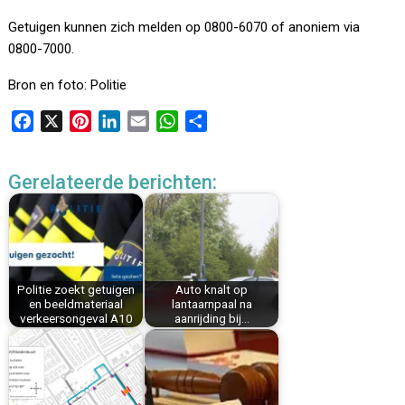
Getuigen kunnen zich melden op 0800-6070 of anoniem via
0800-7000.
Bron en foto: Politie
F
X
P
L
E
W
D
a
i
i
m
h
e
c
n
n
a
a
l
Gerelateerde berichten:
e
t
k
i
t
e
b
e
e
l
s
n
o
r
d
A
o
e
I
p
k
s
n
p
Politie zoekt getuigen
Auto knalt op
t
en beeldmateriaal
lantaarnpaal na
verkeersongeval A10
aanrijding bij…