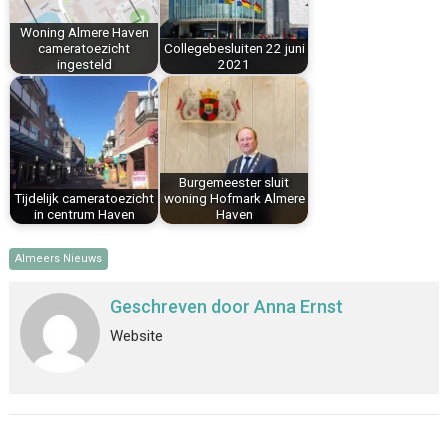
k
s
n
p
Woning Almere Haven
t
cameratoezicht
Collegebesluiten 22 juni
ingesteld
2021
Burgemeester sluit
Tijdelijk cameratoezicht
woning Hofmark Almere
in centrum Haven
Haven
Almeers Nieuws
Geschreven door
Anna Ernst
Website