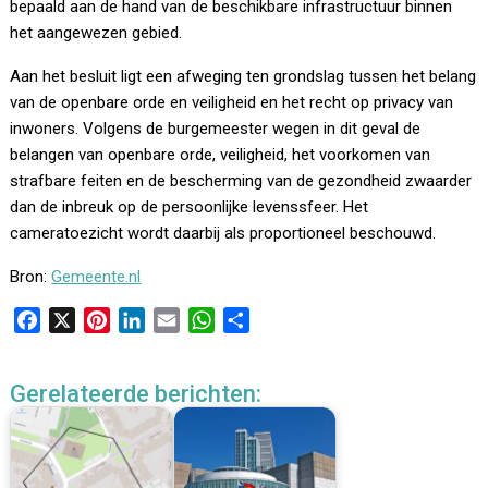
bepaald aan de hand van de beschikbare infrastructuur binnen
het aangewezen gebied.
Aan het besluit ligt een afweging ten grondslag tussen het belang
van de openbare orde en veiligheid en het recht op privacy van
inwoners. Volgens de burgemeester wegen in dit geval de
belangen van openbare orde, veiligheid, het voorkomen van
strafbare feiten en de bescherming van de gezondheid zwaarder
dan de inbreuk op de persoonlijke levenssfeer. Het
cameratoezicht wordt daarbij als proportioneel beschouwd.
Bron:
Gemeente.nl
F
X
P
L
E
W
D
a
i
i
m
h
e
c
n
n
a
a
l
Gerelateerde berichten:
e
t
k
i
t
e
b
e
e
l
s
n
o
r
d
A
o
e
I
p