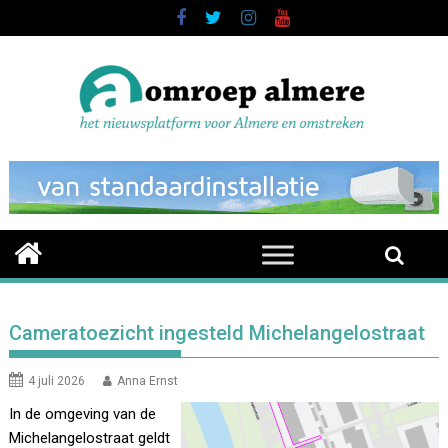
Skip
to
content
Cameratoezicht ingesteld Michelangelostraat
4 juli 2026
Anna Ernst
In de omgeving van de
Michelangelostraat geldt